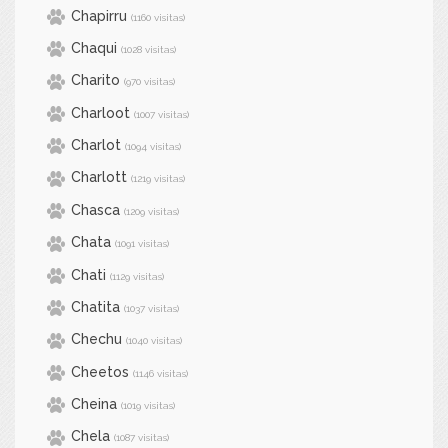
Chapirru
(1160 visitas)
Chaqui
(1028 visitas)
Charito
(970 visitas)
Charloot
(1007 visitas)
Charlot
(1094 visitas)
Charlott
(1219 visitas)
Chasca
(1209 visitas)
Chata
(1091 visitas)
Chati
(1129 visitas)
Chatita
(1037 visitas)
Chechu
(1040 visitas)
Cheetos
(1146 visitas)
Cheina
(1019 visitas)
Chela
(1087 visitas)