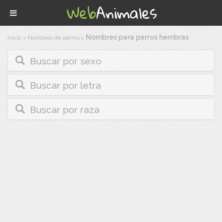
Nombres para perros hembras
Inicio
>
Nombres de perros
>
Buscar por sexo
Buscar por letra
Buscar por raza