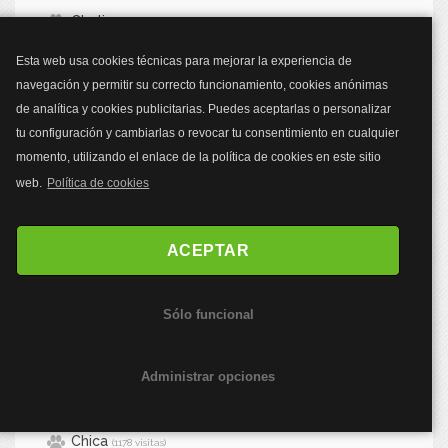
Cheli
(1259 visitas)
Chelly
(1157 visitas)
Esta web usa cookies técnicas para mejorar la experiencia de
Chelsea
navegación y permitir su correcto funcionamiento, cookies anónimas
(1295 visitas)
de analítica y cookies publicitarias. Puedes aceptarlas o personalizar
Chelsy
(1116 visitas)
tu configuración y cambiarlas o revocar tu consentimiento en cualquier
Chencha
(1039 visitas)
momento, utilizando el enlace de la política de cookies en este sitio
Chenin
web.
Política de cookies
(1243 visitas)
Chenka
(1020 visitas)
Chenoa
ACEPTAR
(1129 visitas)
Chepa
(1207 visitas)
Cher
Sólo funcional
(928 visitas)
Cherry
(1308 visitas)
Administrar opciones
Cheyenne
(1138 visitas)
Chiara
(961 visitas)
Chica
(1178 visitas)