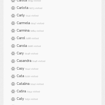
Carlita
(1039 visitas)
Carlota
(1073 visitas)
Carly
(1141 visitas)
Carmela
(1047 visitas)
Carmina
(1084 visitas)
Carol
(1168 visitas)
Carola
(1006 visitas)
Cary
(1048 visitas)
Casandra
(1146 visitas)
Casy
(1142 visitas)
Cata
(1220 visitas)
Catalina
(1242 visitas)
Catira
(1154 visitas)
Caty
(1251 visitas)