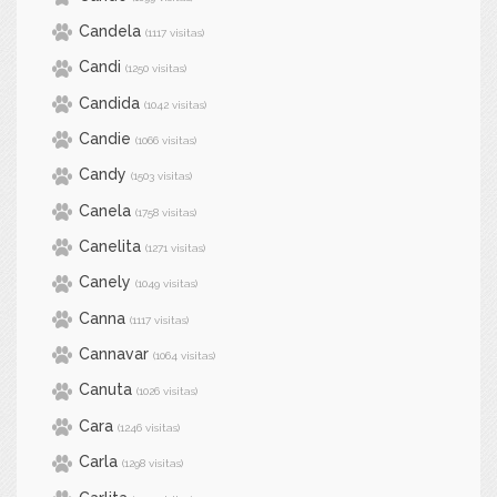
Candela
(1117 visitas)
Candi
(1250 visitas)
Candida
(1042 visitas)
Candie
(1066 visitas)
Candy
(1503 visitas)
Canela
(1758 visitas)
Canelita
(1271 visitas)
Canely
(1049 visitas)
Canna
(1117 visitas)
Cannavar
(1064 visitas)
Canuta
(1026 visitas)
Cara
(1246 visitas)
Carla
(1298 visitas)