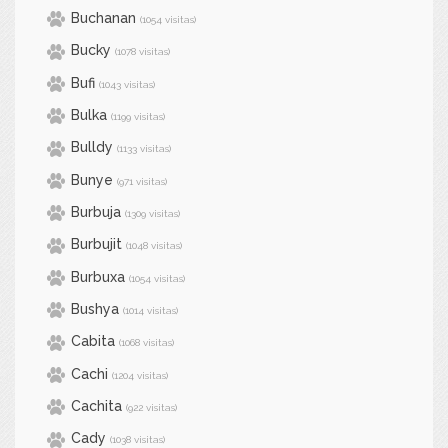
Buchanan
(1054 visitas)
Bucky
(1078 visitas)
Bufi
(1043 visitas)
Bulka
(1199 visitas)
Bulldy
(1133 visitas)
Bunye
(971 visitas)
Burbuja
(1309 visitas)
Burbujit
(1048 visitas)
Burbuxa
(1054 visitas)
Bushya
(1014 visitas)
Cabita
(1068 visitas)
Cachi
(1204 visitas)
Cachita
(922 visitas)
Cady
(1038 visitas)