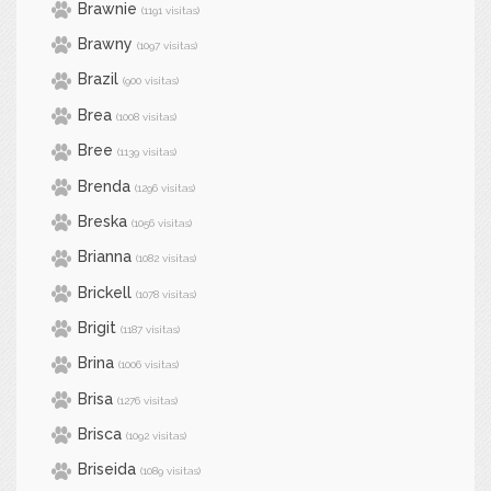
Brawnie
(1191 visitas)
Brawny
(1097 visitas)
Brazil
(900 visitas)
Brea
(1008 visitas)
Bree
(1139 visitas)
Brenda
(1296 visitas)
Breska
(1056 visitas)
Brianna
(1082 visitas)
Brickell
(1078 visitas)
Brigit
(1187 visitas)
Brina
(1006 visitas)
Brisa
(1276 visitas)
Brisca
(1092 visitas)
Briseida
(1089 visitas)