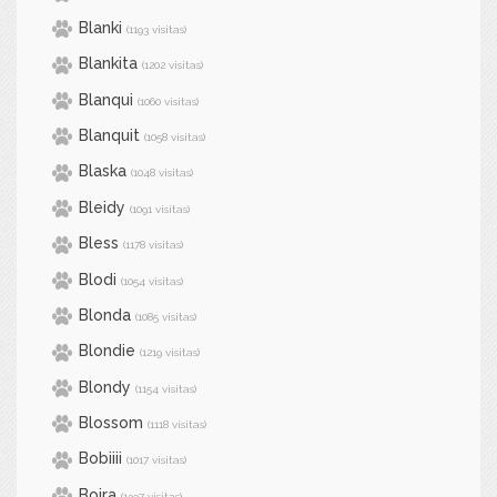
Blanki
(1193 visitas)
Blankita
(1202 visitas)
Blanqui
(1060 visitas)
Blanquit
(1058 visitas)
Blaska
(1048 visitas)
Bleidy
(1091 visitas)
Bless
(1178 visitas)
Blodi
(1054 visitas)
Blonda
(1085 visitas)
Blondie
(1219 visitas)
Blondy
(1154 visitas)
Blossom
(1118 visitas)
Bobiiii
(1017 visitas)
Boira
(1337 visitas)