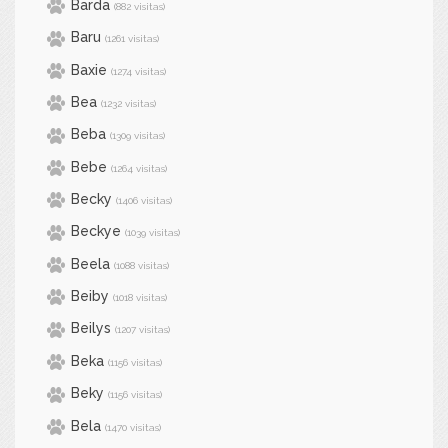
Barda
(882 visitas)
Baru
(1261 visitas)
Baxie
(1274 visitas)
Bea
(1232 visitas)
Beba
(1309 visitas)
Bebe
(1264 visitas)
Becky
(1406 visitas)
Beckye
(1039 visitas)
Beela
(1088 visitas)
Beiby
(1018 visitas)
Beilys
(1207 visitas)
Beka
(1156 visitas)
Beky
(1156 visitas)
Bela
(1470 visitas)