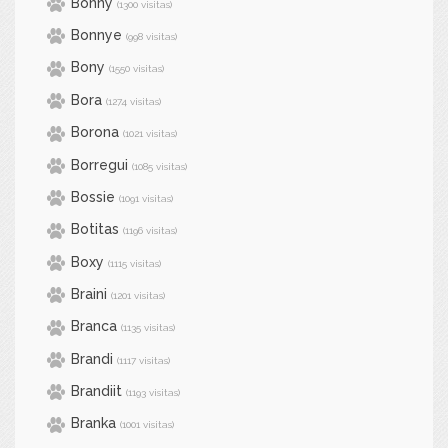
Bonny
(1300 visitas)
Bonnye
(998 visitas)
Bony
(1550 visitas)
Bora
(1274 visitas)
Borona
(1021 visitas)
Borregui
(1085 visitas)
Bossie
(1091 visitas)
Botitas
(1196 visitas)
Boxy
(1115 visitas)
Braini
(1201 visitas)
Branca
(1135 visitas)
Brandi
(1117 visitas)
Brandiit
(1193 visitas)
Branka
(1001 visitas)