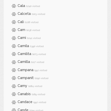
Cala
(1240 visitas)
Calceta
(1103 visitas)
Cali
(1228 visitas)
Cam
(1036 visitas)
Cami
(1241 visitas)
Camila
(1390 visitas)
Camilita
(1073 visitas)
Camilla
(1117 visitas)
Campana
(992 visitas)
Campanit
(1090 visitas)
Camy
(1084 visitas)
Canabis
(1169 visitas)
Candace
(992 visitas)
Cande
(1099 visitas)