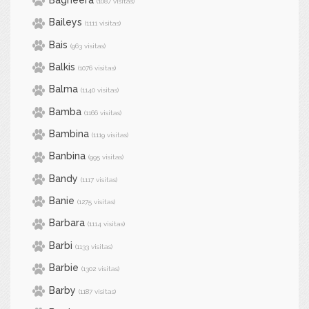
(1087 visitas)
Baileys
(1111 visitas)
Bais
(963 visitas)
Balkis
(1076 visitas)
Balma
(1140 visitas)
Bamba
(1166 visitas)
Bambina
(1119 visitas)
Banbina
(995 visitas)
Bandy
(1117 visitas)
Banie
(1275 visitas)
Barbara
(1114 visitas)
Barbi
(1133 visitas)
Barbie
(1302 visitas)
Barby
(1187 visitas)