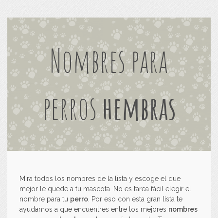
Nombres para
perros
hembras
Mira todos los nombres de la lista y escoge el que
mejor le quede a tu mascota. No es tarea fácil elegir el
nombre para tu
perro
. Por eso con esta gran lista te
ayudamos a que encuentres entre los mejores
nombres