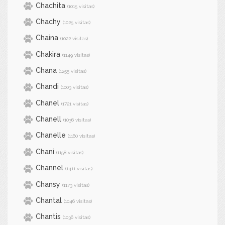
Chachita
(1015 visitas)
Chachy
(1025 visitas)
Chaina
(1022 visitas)
Chakira
(1149 visitas)
Chana
(1255 visitas)
Chandi
(1003 visitas)
Chanel
(1721 visitas)
Chanell
(1036 visitas)
Chanelle
(1160 visitas)
Chani
(1158 visitas)
Channel
(1411 visitas)
Chansy
(1173 visitas)
Chantal
(1046 visitas)
Chantis
(1036 visitas)