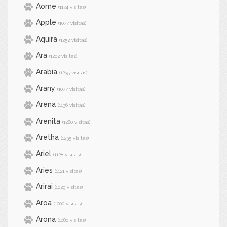
Aome
(1174 visitas)
Apple
(1077 visitas)
Aquira
(1252 visitas)
Ara
(1202 visitas)
Arabia
(1235 visitas)
Arany
(1077 visitas)
Arena
(1136 visitas)
Arenita
(1280 visitas)
Aretha
(1235 visitas)
Ariel
(1128 visitas)
Aries
(1121 visitas)
Arirai
(1029 visitas)
Aroa
(1000 visitas)
Arona
(1080 visitas)