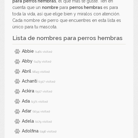
para perros
hembras
, el que más te guste. Ten en
cuenta que un
nombre
para
perros
hembras
es para
toda la vida, así que elige bien y miralos con atención.
Cada nombre de perro que encuentres en esta lista es
único para tu mascota.
Lista de nombres para perros
hembras
Abbie
(1461 visitas)
Abby
(1479 visitas)
Abril
(1643 visitas)
Achanti
(1317 visitas)
Ackira
(1517 visitas)
Ada
(1371 visitas)
Adar
(1034 visitas)
Adela
(1179 visitas)
Adolfina
(1196 visitas)