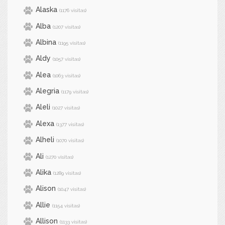
Alaska
(1176 visitas)
Alba
(1207 visitas)
Albina
(1195 visitas)
Aldy
(1057 visitas)
Alea
(1063 visitas)
Alegria
(1179 visitas)
Aleli
(1027 visitas)
Alexa
(1377 visitas)
Alheli
(1070 visitas)
Ali
(1270 visitas)
Alika
(1289 visitas)
Alison
(1047 visitas)
Allie
(1154 visitas)
Allison
(1133 visitas)