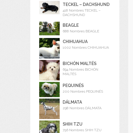
TECKEL – DACHSHUND
418 Nombres TECKEL –
DACHSHUND
BEAGLE
688 Nombres BEAGLE
CHIHUAHUA
1002 Nombres CHIHUAHUA
BICHÓN MALTÉS
694 Nombres BICHÓN
MALTÉS
PEQUINÉS
200 Nombres PEQUINÉS
DÁLMATA
298 Nombres DÁLMATA
SHIH TZU
756 Nombres SHIH TZU