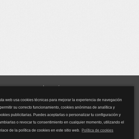
y mucho más...
sta web usa cookies técnicas para mejorar la experiencia de navegación
Mascarillas
 permitir su correcto funcionamiento, cookies anónimas de analítica y
Mascarillas FFP2
ookies publicitarias. Puedes aceptarlas o personalizar tu configuración y
Mascarillas FFP3
ambiarlas o revocar tu consentimiento en cualquier momento, utilizando el
Bolsos
Bolsos Tous
nlace de la política de cookies en este sitio web.
Política de cookies
Bolsos Parfois