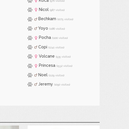
Koca
(970 visitas)
Nicol
(987 visitas)
Bechkam
(1075 visitas)
Yoyo
(1186 visitas)
Pocha
(1100 visitas)
Copi
(1241 visitas)
Volcane
(935 visitas)
Princesa
(1532 visitas)
Noel
(1129 visitas)
Jeremy
(1090 visitas)