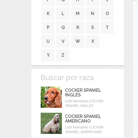
K
L
M
N
O
P
Q
R
S
T
U
V
W
X
Y
Z
Buscar por raza
COCKER SPANIEL
INGLÉS
1118 Nombres COCKER
SPANIEL INGLÉS
COCKER SPANIEL
AMERICANO
1118 Nombres COCKER
SPANIEL AMERICANO