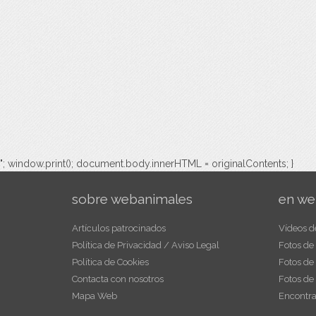
"; window.print(); document.body.innerHTML = originalContents; }
sobre webanimales
en we
Artículos patrocinados
Vídeos d
Política de Privacidad / Aviso Legal
Fotos de
Política de Cookies
Fotos de
Contacta con nosotros
Fotos de
Mapa Web
Encontra