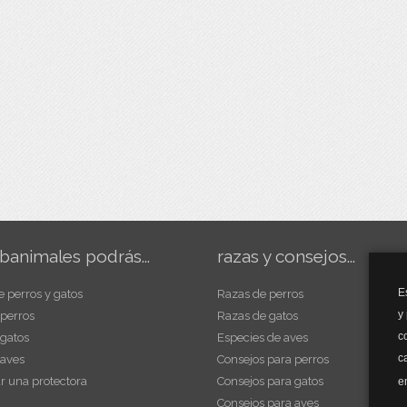
banimales podrás...
razas y consejos...
E
e perros y gatos
Razas de perros
y
 perros
Razas de gatos
c
 gatos
Especies de aves
c
 aves
Consejos para perros
r una protectora
Consejos para gatos
e
Consejos para aves