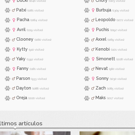
Ducki
Chory
(1046 visitas)
(1103 visitas)
Patxi
Burbuja
(1081 visitas)
(1309 visitas)
Pacha
Leopoldo
(1084 visitas)
(1072 visitas)
Avril
Puchis
(1119 visitas)
(1092 visitas)
Clooney
Axxel
(1060 visitas)
(1069 visitas)
Kytty
Kenobi
(910 visitas)
(1101 visitas)
Yaky
Simonett
(1391 visitas)
(1028 visitas)
Fanny
Nevat
(1181 visitas)
(960 visitas)
Parson
Sonny
(933 visitas)
(1030 visitas)
Dayton
Zach
(1086 visitas)
(1085 visitas)
Oreja
Maks
(1020 visitas)
(1017 visitas)
ltimos artículos