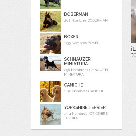
DÓBERMAN
262 Nombres DÓBERMAN
BÓXER
1135 Nombres BÓXER
iL
t
SCHNAUZER
MINIATURA
298 Nombres SCHNAUZER
MINIATURA
CANICHE
1478 Nombres CANICHE
YORKSHIRE TERRIER
1534 Nombres YORKSHIRE
TERRIER