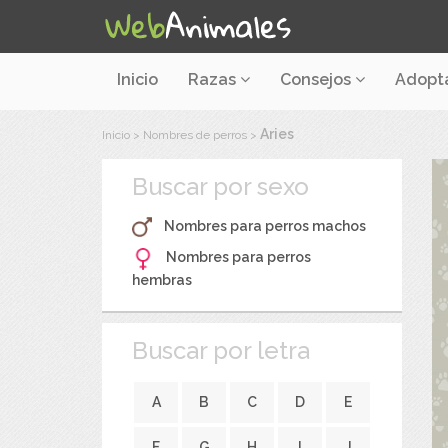
Inicio
Razas
Consejos
Adopt
Aries
Inicio
>
Nombres de perros
>
Buscar por sexo
Nombres para perros machos
Nombres para perros
hembras
Buscar por letra
A
B
C
D
E
F
G
H
I
J