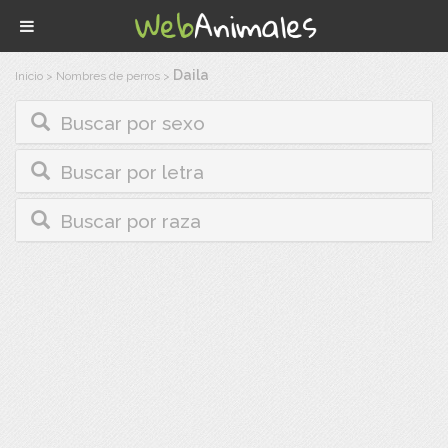
Daila
Inicio
>
Nombres de perros
>
Buscar por sexo
Buscar por letra
Buscar por raza