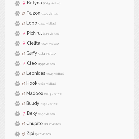
Betyna
(1029 visitas)
Taizon
(1195 visitas)
Lobo
(1240 visitas)
Pichirul
(943 visitas)
Cielita
(1003 visitas)
Guffy
(1184 visitas)
Cleo
(1532 visitas)
Leonidas
(1043 visitas)
Hook
(1364 visitas)
Madoox
(1083 visitas)
Buudy
(1132 visitas)
Beky
(1157 visitas)
Chupito
(1082 visitas)
Zipi
(977 visitas)