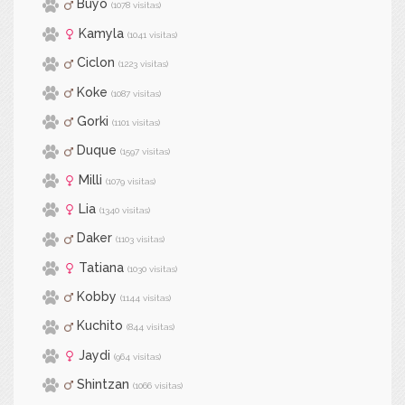
Buyo
(1078 visitas)
Kamyla
(1041 visitas)
Ciclon
(1223 visitas)
Koke
(1087 visitas)
Gorki
(1101 visitas)
Duque
(1597 visitas)
Milli
(1079 visitas)
Lia
(1340 visitas)
Daker
(1103 visitas)
Tatiana
(1030 visitas)
Kobby
(1144 visitas)
Kuchito
(844 visitas)
Jaydi
(964 visitas)
Shintzan
(1066 visitas)