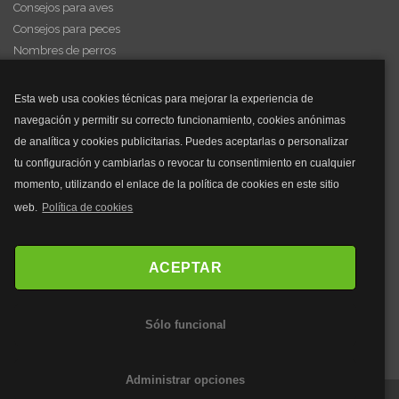
Consejos para aves
Consejos para peces
Nombres de perros
Videos de animales
Esta web usa cookies técnicas para mejorar la experiencia de
navegación y permitir su correcto funcionamiento, cookies anónimas
y mucho más...
de analítica y cookies publicitarias. Puedes aceptarlas o personalizar
tu configuración y cambiarlas o revocar tu consentimiento en cualquier
Mascarillas
momento, utilizando el enlace de la política de cookies en este sitio
Mascarillas FFP2
web.
Política de cookies
Mascarillas FFP3
Bolsos
Bolsos Tous
ACEPTAR
Bolsos Parfois
Bolsos Antirrobo
Sólo funcional
Bolsos Verano
Outlet Bolsos
Administrar opciones