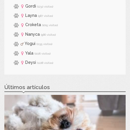
Gordi
(1232 visitas)
Layna
(987 visitas)
Croketa
(1015 visitas)
Nanyca
(966 visitas)
Yogui
(1135 visitas)
Yala
(1026 visitas)
Deysi
(1228 visitas)
Últimos artículos