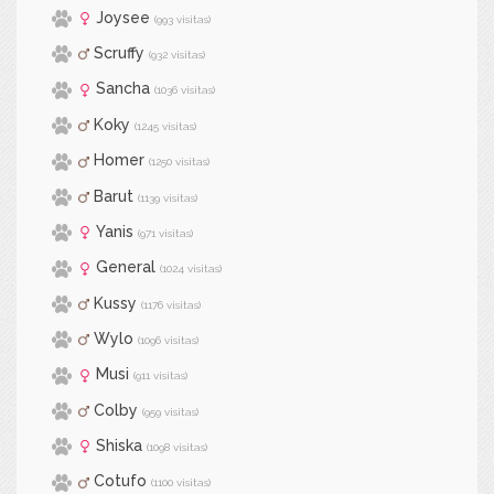
Joysee
(993 visitas)
Scruffy
(932 visitas)
Sancha
(1036 visitas)
Koky
(1245 visitas)
Homer
(1250 visitas)
Barut
(1139 visitas)
Yanis
(971 visitas)
General
(1024 visitas)
Kussy
(1176 visitas)
Wylo
(1096 visitas)
Musi
(911 visitas)
Colby
(959 visitas)
Shiska
(1098 visitas)
Cotufo
(1100 visitas)