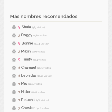
Más nombres recomendados
Shula
(989 visitas)
Doggy
(1362 visitas)
Bonnie
(1244 visitas)
Maxin
(1108 visitas)
Trinity
(994 visitas)
Chamuel
(1085 visitas)
Leonidas
(1043 visitas)
Mio
(1149 visitas)
Hitler
(1146 visitas)
Peluchit
(962 visitas)
Chester
(1912 visitas)