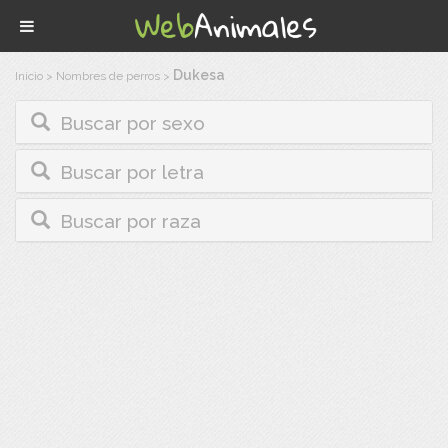
Dukesa
Inicio
>
Nombres de perros
>
Buscar por sexo
Buscar por letra
Buscar por raza