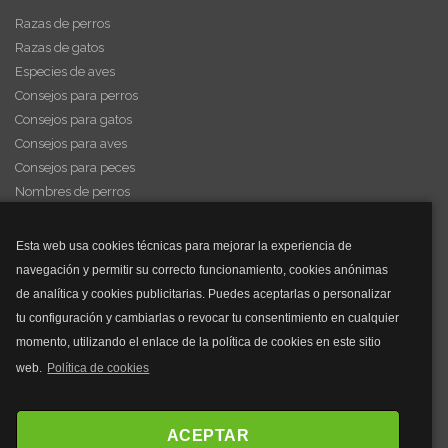
Razas de perros
Razas de gatos
Especies de aves
Consejos para perros
Consejos para gatos
Consejos para aves
Consejos para peces
Nombres de perros
Videos de animales
Esta web usa cookies técnicas para mejorar la experiencia de
navegación y permitir su correcto funcionamiento, cookies anónimas
y mucho más...
de analítica y cookies publicitarias. Puedes aceptarlas o personalizar
tu configuración y cambiarlas o revocar tu consentimiento en cualquier
Mascarillas
momento, utilizando el enlace de la política de cookies en este sitio
Mascarillas FFP2
web.
Política de cookies
Mascarillas FFP3
Bolsos
Bolsos Tous
ACEPTAR