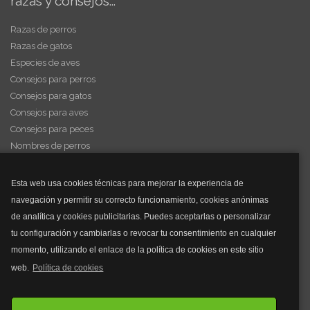
razas y consejos...
Razas de perros
Razas de gatos
Especies de aves
Consejos para perros
Consejos para gatos
Consejos para aves
Consejos para peces
Nombres de perros
Videos de animales
Esta web usa cookies técnicas para mejorar la experiencia de
navegación y permitir su correcto funcionamiento, cookies anónimas
y mucho más...
de analítica y cookies publicitarias. Puedes aceptarlas o personalizar
tu configuración y cambiarlas o revocar tu consentimiento en cualquier
Mascarillas
momento, utilizando el enlace de la política de cookies en este sitio
Mascarillas FFP2
web.
Política de cookies
Mascarillas FFP3
Bolsos
Bolsos Tous