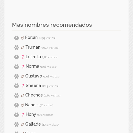
Más nombres recomendados
Forlan
(1053 visitas)
Truman
(1043 visitas)
Lusmila
(988 visitas)
Norma
(1108 visitas)
Gustavo
(1108 visitas)
Sheena
(1013 visitas)
Chechos
(1062 visitas)
Nano
(1376 visitas)
Hony
(976 visitas)
Gallade
(1059 visitas)