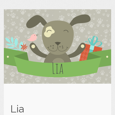
Lia
Lia