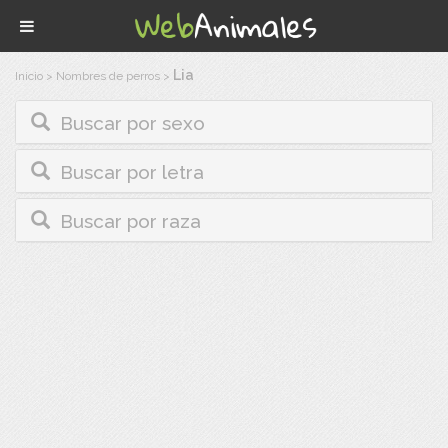
Lia
Inicio
>
Nombres de perros
>
Buscar por sexo
Buscar por letra
Buscar por raza