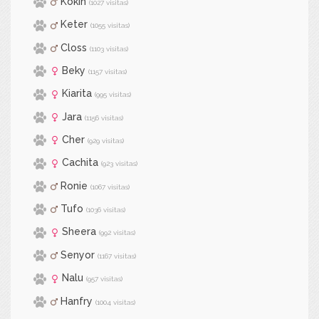
Kokin
(1027 visitas)
Keter
(1055 visitas)
Closs
(1103 visitas)
Beky
(1157 visitas)
Kiarita
(995 visitas)
Jara
(1156 visitas)
Cher
(929 visitas)
Cachita
(923 visitas)
Ronie
(1067 visitas)
Tufo
(1036 visitas)
Sheera
(992 visitas)
Senyor
(1167 visitas)
Nalu
(957 visitas)
Hanfry
(1004 visitas)