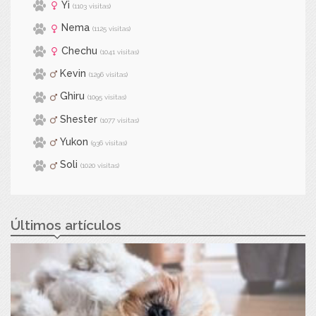
Yi
(1103 visitas)
Nema
(1125 visitas)
Chechu
(1041 visitas)
Kevin
(1296 visitas)
Ghiru
(1095 visitas)
Shester
(1077 visitas)
Yukon
(936 visitas)
Soli
(1020 visitas)
Últimos artículos