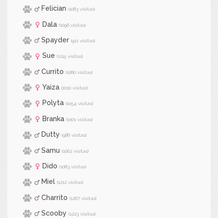
Felician
(1083 visitas)
Dala
(1096 visitas)
Spayder
(911 visitas)
Sue
(1115 visitas)
Currito
(1080 visitas)
Yaiza
(1010 visitas)
Polyta
(1054 visitas)
Branka
(1001 visitas)
Dutty
(986 visitas)
Samu
(1062 visitas)
Dido
(1083 visitas)
Miel
(1212 visitas)
Charrito
(1267 visitas)
Scooby
(1223 visitas)