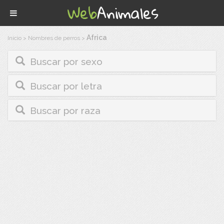
Africa
Inicio
>
Nombres de perros
>
Buscar por sexo
Buscar por letra
Buscar por raza