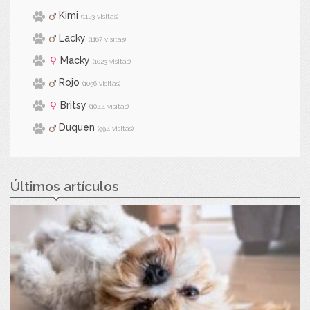
Kimi
(1123 visitas)
Lacky
(1167 visitas)
Macky
(1023 visitas)
Rojo
(1056 visitas)
Britsy
(1044 visitas)
Duquen
(994 visitas)
Últimos artículos