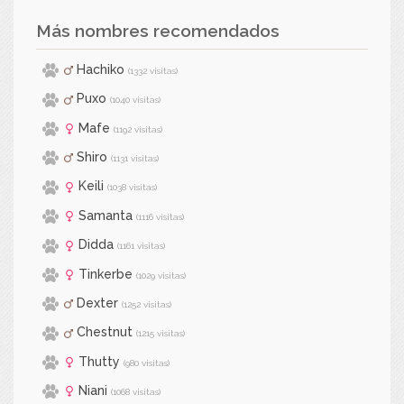
Más nombres recomendados
Hachiko
(1332 visitas)
Puxo
(1040 visitas)
Mafe
(1192 visitas)
Shiro
(1131 visitas)
Keili
(1038 visitas)
Samanta
(1116 visitas)
Didda
(1161 visitas)
Tinkerbe
(1029 visitas)
Dexter
(1252 visitas)
Chestnut
(1215 visitas)
Thutty
(980 visitas)
Niani
(1068 visitas)