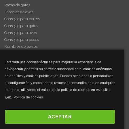
Razas de gatos
Especies de aves
Consejos para perros
Consejos para gatos
Consejos para aves
Consejos para peces
Nombres de perros
Videos de animales
Esta web usa cookies técnicas para mejorar la experiencia de
navegación y permitir su correcto funcionamiento, cookies anónimas
y mucho más...
de analítica y cookies publicitarias. Puedes aceptarlas o personalizar
tu configuración y cambiarlas o revocar tu consentimiento en cualquier
Mascarillas
momento, utilizando el enlace de la política de cookies en este sitio
Mascarillas FFP2
web.
Política de cookies
Mascarillas FFP3
Bolsos
Bolsos Tous
ACEPTAR
Bolsos Parfois
Bolsos Antirrobo