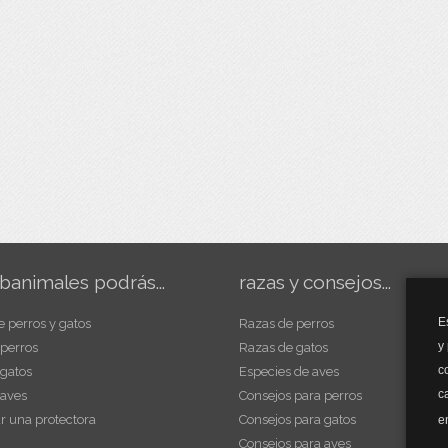
banimales podrás...
razas y consejos...
E
e perros y gatos
Razas de perros
y
 perros
Razas de gatos
c
 gatos
Especies de aves
c
 aves
Consejos para perros
r una protectora
Consejos para gatos
e
Consejos para aves