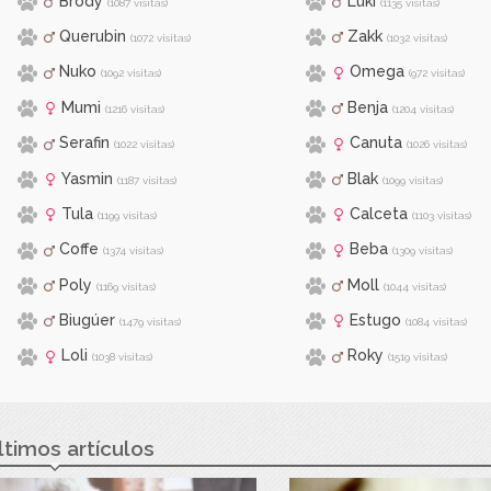
Brody
Luki
(1087 visitas)
(1135 visitas)
Querubin
Zakk
(1072 visitas)
(1032 visitas)
Nuko
Omega
(1092 visitas)
(972 visitas)
Mumi
Benja
(1216 visitas)
(1204 visitas)
Serafin
Canuta
(1022 visitas)
(1026 visitas)
Yasmin
Blak
(1187 visitas)
(1099 visitas)
Tula
Calceta
(1199 visitas)
(1103 visitas)
Coffe
Beba
(1374 visitas)
(1309 visitas)
Poly
Moll
(1169 visitas)
(1044 visitas)
Biugúer
Estugo
(1479 visitas)
(1084 visitas)
Loli
Roky
(1038 visitas)
(1519 visitas)
ltimos artículos