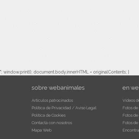
"; window.print(); document.body.innerHTML = originalContents; }
sobre webanimales
en we
Artículos patrocinados
Vídeos d
Política de Privacidad / Aviso Legal
Fotos de
Política de Cookies
Fotos de
Contacta con nosotros
Fotos de
Mapa Web
Encontra