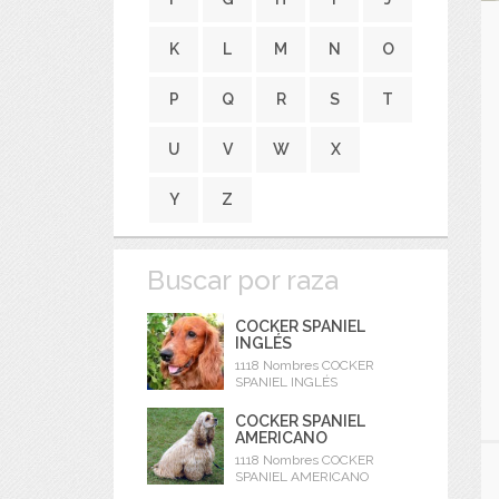
K
L
M
N
O
P
Q
R
S
T
U
V
W
X
Y
Z
Buscar por raza
COCKER SPANIEL
INGLÉS
1118 Nombres COCKER
SPANIEL INGLÉS
COCKER SPANIEL
AMERICANO
1118 Nombres COCKER
SPANIEL AMERICANO