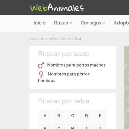
Inicio
Razas
Consejos
Adopt
Ala
Inicio
>
Nombres de perros
>
Buscar por sexo
Nombres para perros machos
Nombres para perros
hembras
Buscar por letra
A
B
C
D
E
F
G
H
I
J