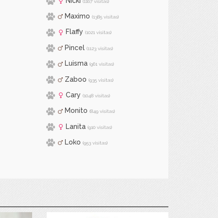
Nicki
(1167 visitas)
Maximo
(1385 visitas)
Flaffy
(1021 visitas)
Pincel
(1123 visitas)
Luisma
(961 visitas)
Zaboo
(935 visitas)
Cary
(1048 visitas)
Monito
(849 visitas)
Lanita
(910 visitas)
Loko
(953 visitas)