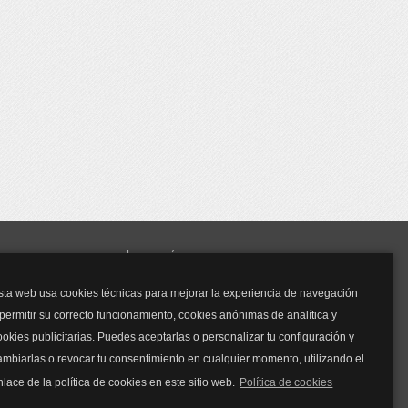
y mucho más...
sta web usa cookies técnicas para mejorar la experiencia de navegación
Mascarillas
 permitir su correcto funcionamiento, cookies anónimas de analítica y
Mascarillas FFP2
ookies publicitarias. Puedes aceptarlas o personalizar tu configuración y
Mascarillas FFP3
ambiarlas o revocar tu consentimiento en cualquier momento, utilizando el
Bolsos
Bolsos Tous
nlace de la política de cookies en este sitio web.
Política de cookies
Bolsos Parfois