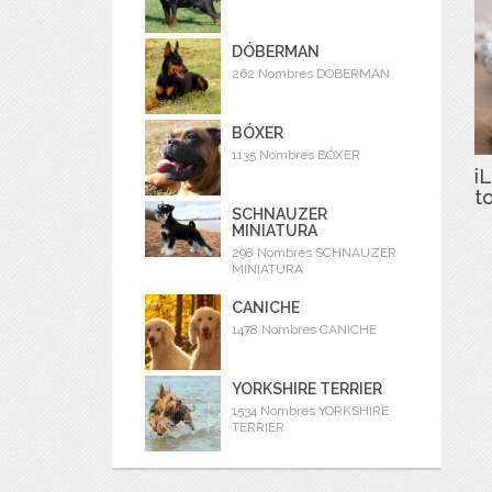
DÓBERMAN
262 Nombres DÓBERMAN
BÓXER
1135 Nombres BÓXER
iL
t
SCHNAUZER
MINIATURA
298 Nombres SCHNAUZER
MINIATURA
CANICHE
1478 Nombres CANICHE
YORKSHIRE TERRIER
1534 Nombres YORKSHIRE
TERRIER