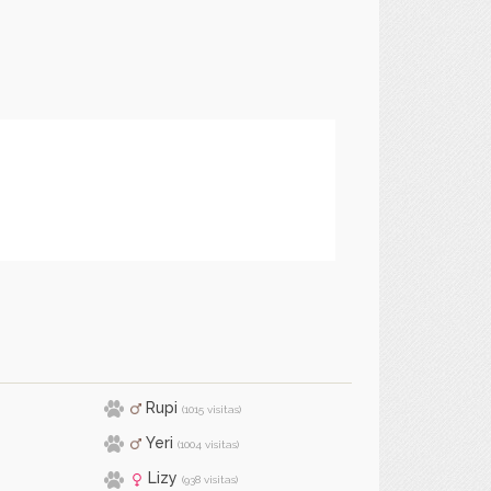
Rupi
(1015 visitas)
Yeri
(1004 visitas)
Lizy
(938 visitas)