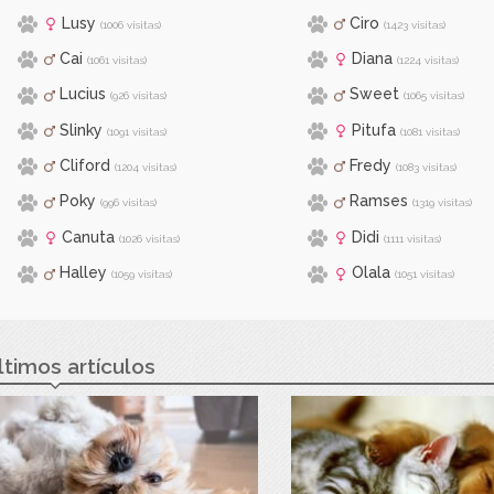
Lusy
Ciro
(1006 visitas)
(1423 visitas)
Cai
Diana
(1061 visitas)
(1224 visitas)
Lucius
Sweet
(926 visitas)
(1065 visitas)
Slinky
Pitufa
(1091 visitas)
(1081 visitas)
Cliford
Fredy
(1204 visitas)
(1083 visitas)
Poky
Ramses
(996 visitas)
(1319 visitas)
Canuta
Didi
(1026 visitas)
(1111 visitas)
Halley
Olala
(1059 visitas)
(1051 visitas)
ltimos artículos