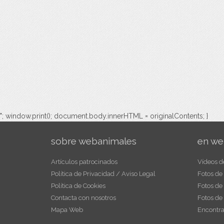
"; window.print(); document.body.innerHTML = originalContents; }
sobre webanimales
en we
Artículos patrocinados
Vídeos d
Política de Privacidad / Aviso Legal
Fotos de
Política de Cookies
Fotos de
Contacta con nosotros
Fotos de
Mapa Web
Encontra