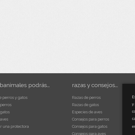
banimales podrás...
razas y consejos...
E
e perros y gatos
Razas de perros
y
 perros
Razas de gatos
c
 gatos
Especies de aves
c
 aves
Consejos para perros
r una protectora
Consejos para gatos
e
Consejos para aves