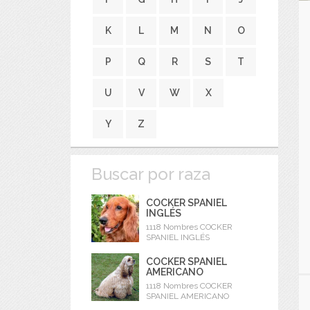
K
L
M
N
O
P
Q
R
S
T
U
V
W
X
Y
Z
Buscar por raza
COCKER SPANIEL
INGLÉS
1118 Nombres COCKER
SPANIEL INGLÉS
COCKER SPANIEL
AMERICANO
1118 Nombres COCKER
SPANIEL AMERICANO