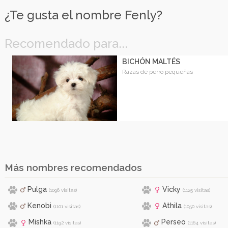
¿Te gusta el nombre Fenly?
Recomendado para...
BICHÓN MALTÉS
Razas de perro pequeñas
Más nombres recomendados
Pulga
Vicky
(1096 visitas)
(1125 visitas)
Kenobi
Athila
(1101 visitas)
(1050 visitas)
Mishka
Perseo
(1192 visitas)
(1164 visitas)