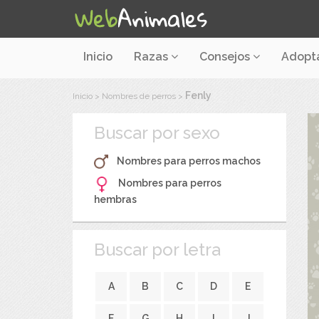
Inicio
Razas
Consejos
Adopt
Fenly
Inicio
>
Nombres de perros
>
Buscar por sexo
Nombres para perros machos
Nombres para perros
hembras
Buscar por letra
A
B
C
D
E
F
G
H
I
J