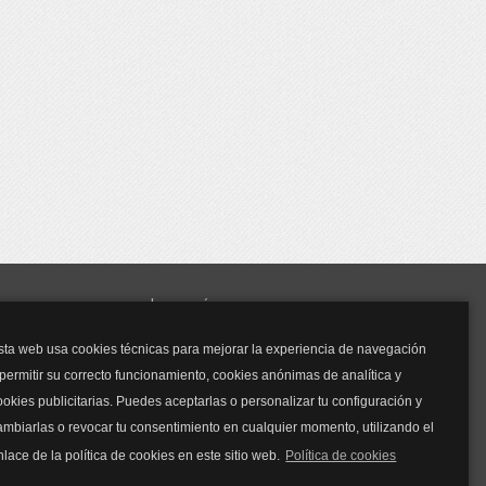
y mucho más...
sta web usa cookies técnicas para mejorar la experiencia de navegación
Mascarillas
 permitir su correcto funcionamiento, cookies anónimas de analítica y
Mascarillas FFP2
ookies publicitarias. Puedes aceptarlas o personalizar tu configuración y
Mascarillas FFP3
ambiarlas o revocar tu consentimiento en cualquier momento, utilizando el
Bolsos
Bolsos Tous
nlace de la política de cookies en este sitio web.
Política de cookies
Bolsos Parfois