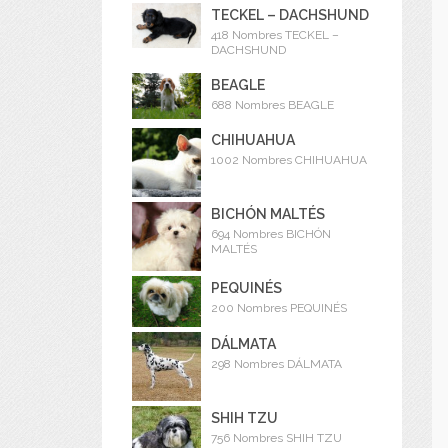
TECKEL – DACHSHUND
418 Nombres TECKEL –
DACHSHUND
BEAGLE
688 Nombres BEAGLE
CHIHUAHUA
1002 Nombres CHIHUAHUA
BICHÓN MALTÉS
694 Nombres BICHÓN
MALTÉS
PEQUINÉS
200 Nombres PEQUINÉS
DÁLMATA
298 Nombres DÁLMATA
SHIH TZU
756 Nombres SHIH TZU