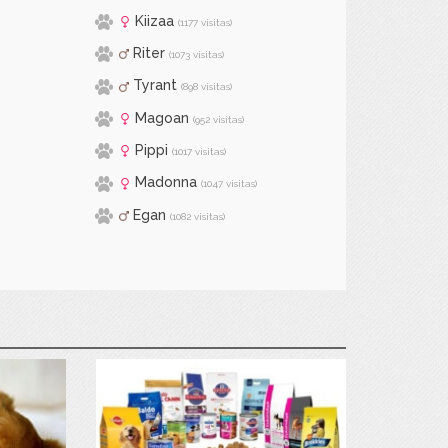
Kiizaa
(1177 visitas)
Riter
(1073 visitas)
Tyrant
(898 visitas)
Magoan
(952 visitas)
Pippi
(1017 visitas)
Madonna
(1047 visitas)
Egan
(1082 visitas)