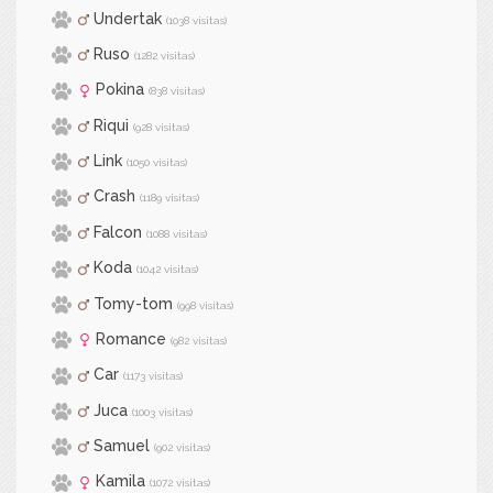
Undertak
(1038 visitas)
Ruso
(1282 visitas)
Pokina
(838 visitas)
Riqui
(928 visitas)
Link
(1050 visitas)
Crash
(1189 visitas)
Falcon
(1088 visitas)
Koda
(1042 visitas)
Tomy-tom
(998 visitas)
Romance
(982 visitas)
Car
(1173 visitas)
Juca
(1003 visitas)
Samuel
(902 visitas)
Kamila
(1072 visitas)