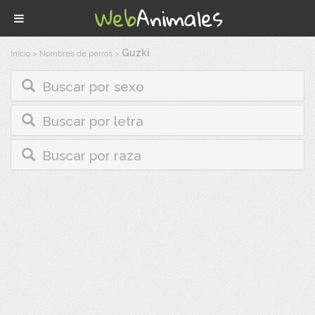
Guzki
Inicio
>
Nombres de perros
>
Buscar por sexo
Buscar por letra
Buscar por raza