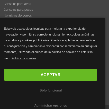
Consejos para aves
Consejos para peces
Nombres de perros
Videos de animales
Esta web usa cookies técnicas para mejorar la experiencia de
navegación y permitir su correcto funcionamiento, cookies anónimas
y mucho más...
de analítica y cookies publicitarias. Puedes aceptarlas o personalizar
tu configuración y cambiarlas o revocar tu consentimiento en cualquier
Mascarillas
momento, utilizando el enlace de la política de cookies en este sitio
Mascarillas FFP2
web.
Política de cookies
Mascarillas FFP3
Bolsos
Bolsos Tous
ACEPTAR
Bolsos Parfois
Bolsos Antirrobo
Sólo funcional
Bolsos Verano
Outlet Bolsos
Administrar opciones