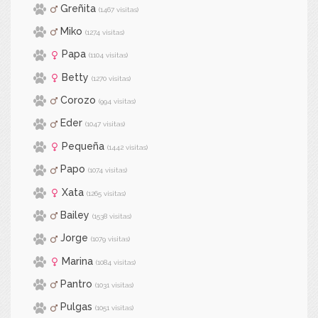
Greñita
(1467 visitas)
Miko
(1274 visitas)
Papa
(1104 visitas)
Betty
(1270 visitas)
Corozo
(994 visitas)
Eder
(1047 visitas)
Pequeña
(1442 visitas)
Papo
(1074 visitas)
Xata
(1265 visitas)
Bailey
(1538 visitas)
Jorge
(1079 visitas)
Marina
(1084 visitas)
Pantro
(1031 visitas)
Pulgas
(1051 visitas)