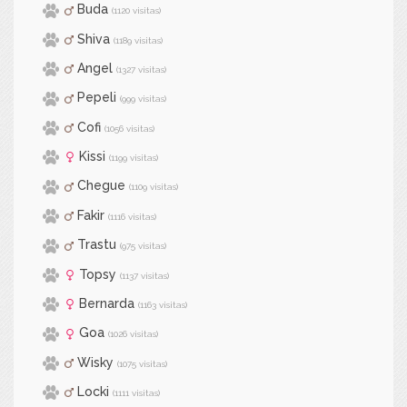
Buda
(1120 visitas)
Shiva
(1189 visitas)
Angel
(1327 visitas)
Pepeli
(999 visitas)
Cofi
(1056 visitas)
Kissi
(1199 visitas)
Chegue
(1109 visitas)
Fakir
(1116 visitas)
Trastu
(975 visitas)
Topsy
(1137 visitas)
Bernarda
(1163 visitas)
Goa
(1026 visitas)
Wisky
(1075 visitas)
Locki
(1111 visitas)