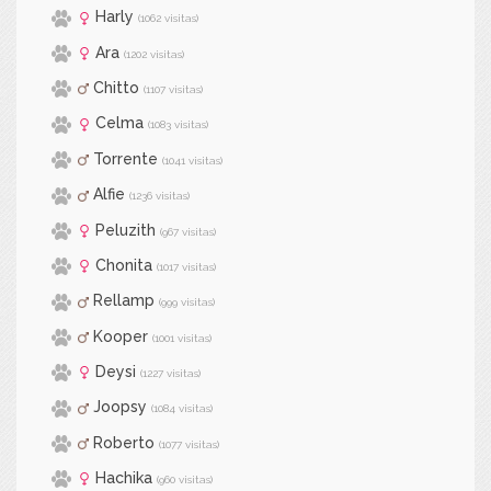
Harly
(1062 visitas)
Ara
(1202 visitas)
Chitto
(1107 visitas)
Celma
(1083 visitas)
Torrente
(1041 visitas)
Alfie
(1236 visitas)
Peluzith
(967 visitas)
Chonita
(1017 visitas)
Rellamp
(999 visitas)
Kooper
(1001 visitas)
Deysi
(1227 visitas)
Joopsy
(1084 visitas)
Roberto
(1077 visitas)
Hachika
(960 visitas)