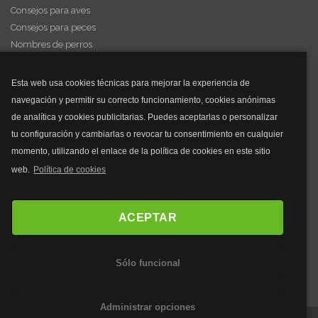
Consejos para aves
Consejos para peces
Nombres de perros
Videos de animales
Esta web usa cookies técnicas para mejorar la experiencia de
navegación y permitir su correcto funcionamiento, cookies anónimas
y mucho más...
de analítica y cookies publicitarias. Puedes aceptarlas o personalizar
tu configuración y cambiarlas o revocar tu consentimiento en cualquier
Mascarillas
momento, utilizando el enlace de la política de cookies en este sitio
Mascarillas FFP2
web.
Política de cookies
Mascarillas FFP3
Bolsos
Bolsos Tous
ACEPTAR
Bolsos Parfois
Bolsos Antirrobo
Sólo funcional
Bolsos Verano
Outlet Bolsos
Administrar opciones