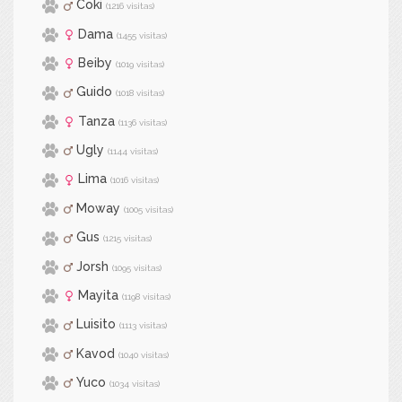
Coki
(1216 visitas)
Dama
(1455 visitas)
Beiby
(1019 visitas)
Guido
(1018 visitas)
Tanza
(1136 visitas)
Ugly
(1144 visitas)
Lima
(1016 visitas)
Moway
(1005 visitas)
Gus
(1215 visitas)
Jorsh
(1095 visitas)
Mayita
(1198 visitas)
Luisito
(1113 visitas)
Kavod
(1040 visitas)
Yuco
(1034 visitas)