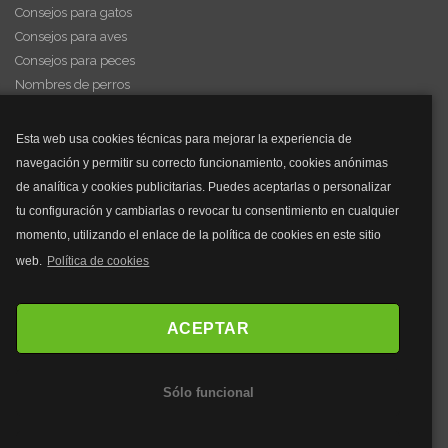
Consejos para gatos
Consejos para aves
Consejos para peces
Nombres de perros
Videos de animales
Esta web usa cookies técnicas para mejorar la experiencia de
navegación y permitir su correcto funcionamiento, cookies anónimas
y mucho más...
de analítica y cookies publicitarias. Puedes aceptarlas o personalizar
tu configuración y cambiarlas o revocar tu consentimiento en cualquier
Mascarillas
momento, utilizando el enlace de la política de cookies en este sitio
Mascarillas FFP2
web.
Política de cookies
Mascarillas FFP3
Bolsos
Bolsos Tous
ACEPTAR
Bolsos Parfois
Bolsos Antirrobo
Sólo funcional
Bolsos Verano
Outlet Bolsos