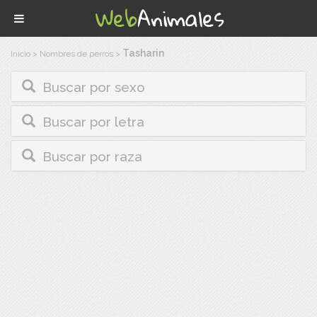
Tasharin
Inicio
>
Nombres de perros
>
Buscar por sexo
Buscar por letra
Buscar por raza