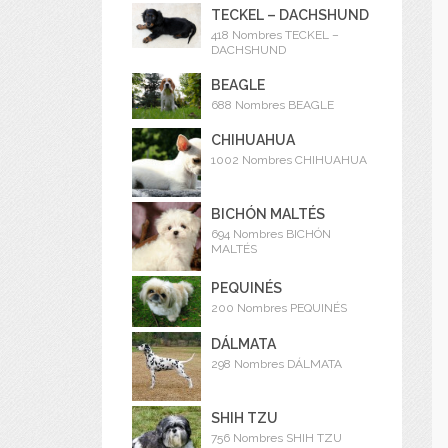
TECKEL – DACHSHUND
418 Nombres TECKEL –
DACHSHUND
BEAGLE
688 Nombres BEAGLE
CHIHUAHUA
1002 Nombres CHIHUAHUA
BICHÓN MALTÉS
694 Nombres BICHÓN
MALTÉS
PEQUINÉS
200 Nombres PEQUINÉS
DÁLMATA
298 Nombres DÁLMATA
SHIH TZU
756 Nombres SHIH TZU