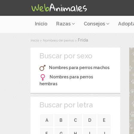
Inicio
Razas
Consejos
Adopt
Frida
Inicio
>
Nombres de perros
>
Buscar por sexo
Nombres para perros machos
Nombres para perros
hembras
Buscar por letra
A
B
C
D
E
F
G
H
I
J