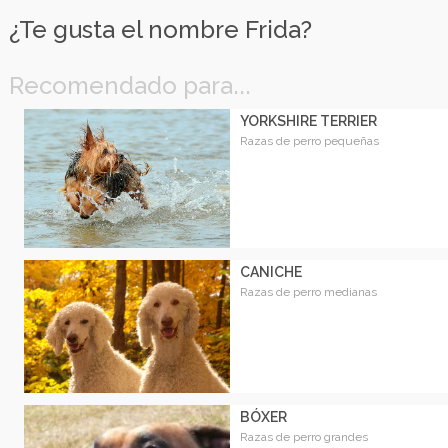
¿Te gusta el nombre Frida?
Recomendado para...
YORKSHIRE TERRIER
Razas de perro pequeñas
CANICHE
Razas de perro medianas
BÓXER
Razas de perro grandes