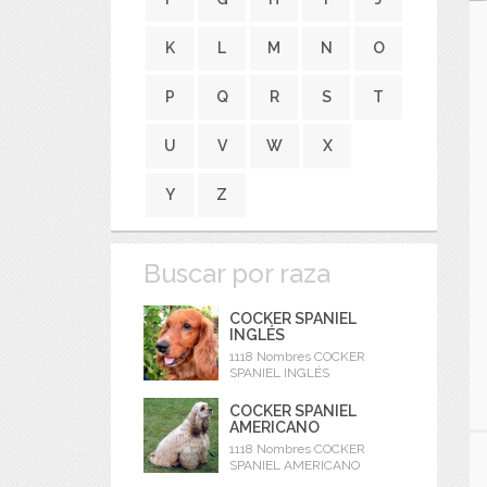
K
L
M
N
O
P
Q
R
S
T
U
V
W
X
Y
Z
Buscar por raza
COCKER SPANIEL
INGLÉS
1118 Nombres COCKER
SPANIEL INGLÉS
COCKER SPANIEL
AMERICANO
1118 Nombres COCKER
SPANIEL AMERICANO