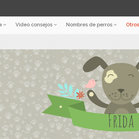
a
Video consejos
Nombres de perros
Otro
Frida