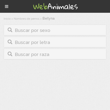
Betyna
Inicio
>
Nombres de perros
>
Buscar por sexo
Buscar por letra
Buscar por raza