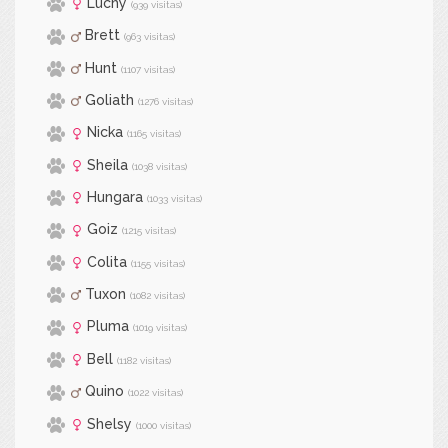
Luchy
(939 visitas)
Brett
(963 visitas)
Hunt
(1107 visitas)
Goliath
(1276 visitas)
Nicka
(1165 visitas)
Sheila
(1038 visitas)
Hungara
(1033 visitas)
Goiz
(1215 visitas)
Colita
(1155 visitas)
Tuxon
(1082 visitas)
Pluma
(1019 visitas)
Bell
(1182 visitas)
Quino
(1022 visitas)
Shelsy
(1000 visitas)