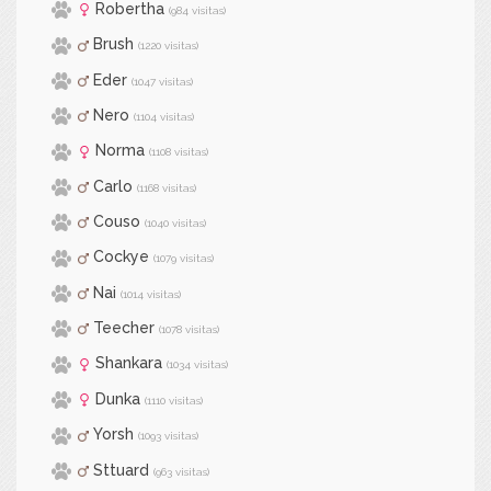
Robertha
(984 visitas)
Brush
(1220 visitas)
Eder
(1047 visitas)
Nero
(1104 visitas)
Norma
(1108 visitas)
Carlo
(1168 visitas)
Couso
(1040 visitas)
Cockye
(1079 visitas)
Nai
(1014 visitas)
Teecher
(1078 visitas)
Shankara
(1034 visitas)
Dunka
(1110 visitas)
Yorsh
(1093 visitas)
Sttuard
(963 visitas)