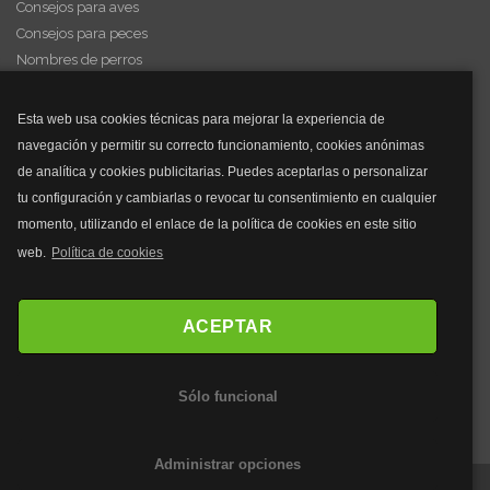
Consejos para aves
Consejos para peces
Nombres de perros
Videos de animales
Esta web usa cookies técnicas para mejorar la experiencia de
navegación y permitir su correcto funcionamiento, cookies anónimas
y mucho más...
de analítica y cookies publicitarias. Puedes aceptarlas o personalizar
tu configuración y cambiarlas o revocar tu consentimiento en cualquier
Mascarillas
momento, utilizando el enlace de la política de cookies en este sitio
Mascarillas FFP2
web.
Política de cookies
Mascarillas FFP3
Bolsos
Bolsos Tous
ACEPTAR
Bolsos Parfois
Bolsos Antirrobo
Sólo funcional
Bolsos Verano
Outlet Bolsos
Administrar opciones