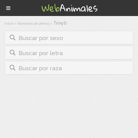
Trinyti
Inicio
>
Nombres de perros
>
Buscar por sexo
Buscar por letra
Buscar por raza