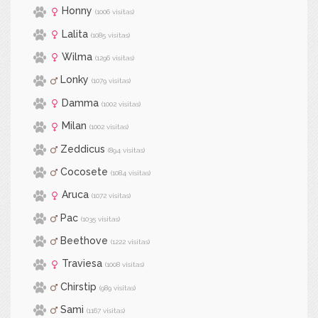
Honny
(1006 visitas)
Lalita
(1085 visitas)
Wilma
(1296 visitas)
Lonky
(1079 visitas)
Damma
(1002 visitas)
Milan
(1002 visitas)
Zeddicus
(894 visitas)
Cocosete
(1084 visitas)
Aruca
(1072 visitas)
Pac
(1035 visitas)
Beethove
(1222 visitas)
Traviesa
(1008 visitas)
Chirstip
(989 visitas)
Sami
(1167 visitas)