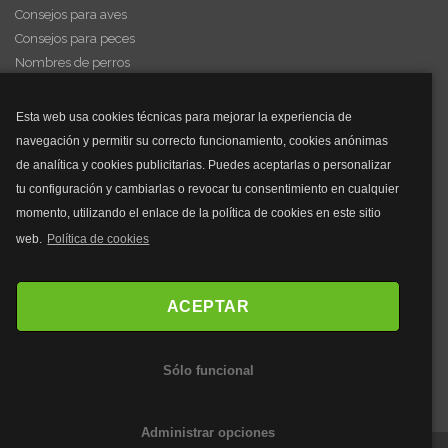
Consejos para aves
Consejos para peces
Nombres de perros
Videos de animales
Esta web usa cookies técnicas para mejorar la experiencia de
navegación y permitir su correcto funcionamiento, cookies anónimas
y mucho más...
de analítica y cookies publicitarias. Puedes aceptarlas o personalizar
tu configuración y cambiarlas o revocar tu consentimiento en cualquier
Mascarillas
momento, utilizando el enlace de la política de cookies en este sitio
Mascarillas FFP2
web.
Política de cookies
Mascarillas FFP3
Bolsos
Bolsos Tous
ACEPTAR
Bolsos Parfois
Bolsos Antirrobo
Sólo funcional
Bolsos Verano
Outlet Bolsos
Administrar opciones