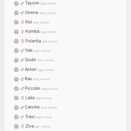
Tayson
(1392 visitas)
Omme
(1003 visitas)
Kisi
(1012 visitas)
Komba
(934 visitas)
Polerita
(970 visitas)
Yuki
(1302 visitas)
Godo
(1047 visitas)
Aston
(1335 visitas)
Ras
(1079 visitas)
Piccolin
(1099 visitas)
Laila
(1091 visitas)
Canche
(1129 visitas)
Travi
(1097 visitas)
Ziva
(910 visitas)