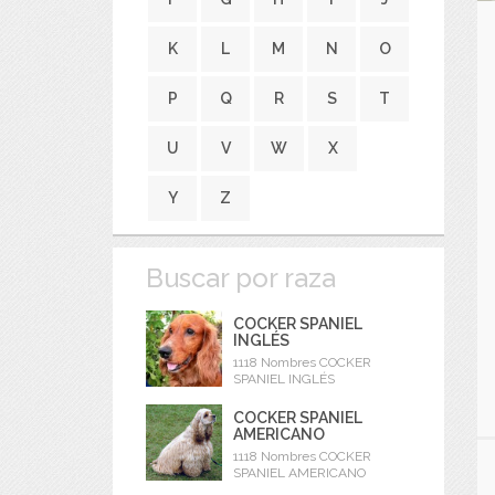
K
L
M
N
O
P
Q
R
S
T
U
V
W
X
Y
Z
Buscar por raza
COCKER SPANIEL
INGLÉS
1118 Nombres COCKER
SPANIEL INGLÉS
COCKER SPANIEL
AMERICANO
1118 Nombres COCKER
SPANIEL AMERICANO