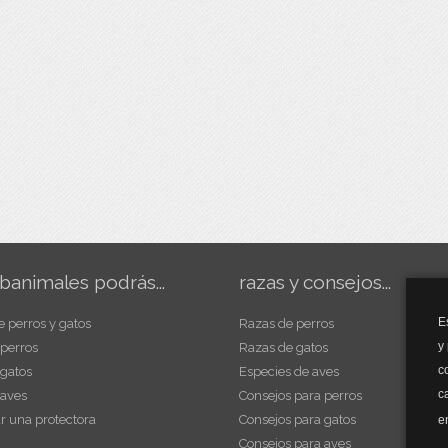
banimales podrás...
razas y consejos...
E
e perros y gatos
Razas de perros
y
 perros
Razas de gatos
c
 gatos
Especies de aves
c
 aves
Consejos para perros
r una protectora
Consejos para gatos
e
Consejos para aves