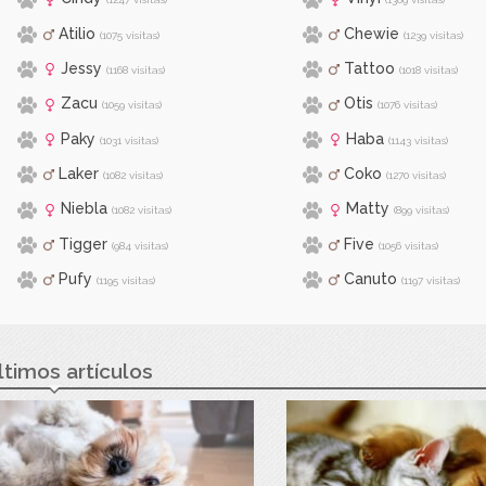
Atilio
Chewie
(1075 visitas)
(1239 visitas)
Jessy
Tattoo
(1168 visitas)
(1018 visitas)
Zacu
Otis
(1059 visitas)
(1076 visitas)
Paky
Haba
(1031 visitas)
(1143 visitas)
Laker
Coko
(1082 visitas)
(1270 visitas)
Niebla
Matty
(1082 visitas)
(899 visitas)
Tigger
Five
(984 visitas)
(1056 visitas)
Pufy
Canuto
(1195 visitas)
(1197 visitas)
ltimos artículos