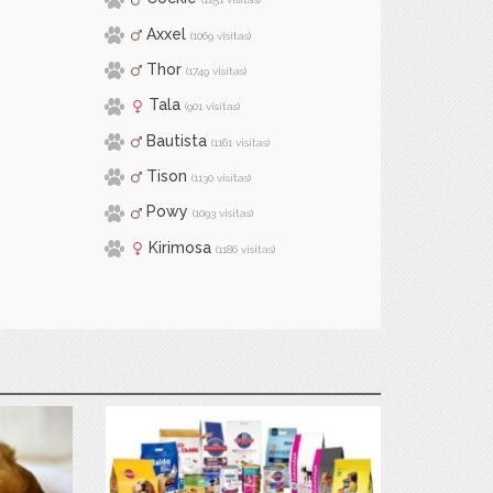
Axxel
(1069 visitas)
Thor
(1749 visitas)
Tala
(901 visitas)
Bautista
(1161 visitas)
Tison
(1130 visitas)
Powy
(1093 visitas)
Kirimosa
(1186 visitas)