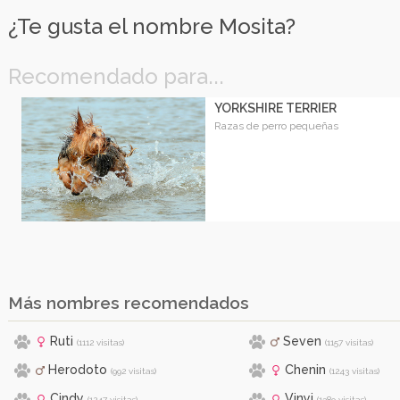
¿Te gusta el nombre Mosita?
Recomendado para...
YORKSHIRE TERRIER
Razas de perro pequeñas
Más nombres recomendados
Ruti
Seven
(1112 visitas)
(1157 visitas)
Herodoto
Chenin
(992 visitas)
(1243 visitas)
Cindy
Vinyi
(1247 visitas)
(1389 visitas)