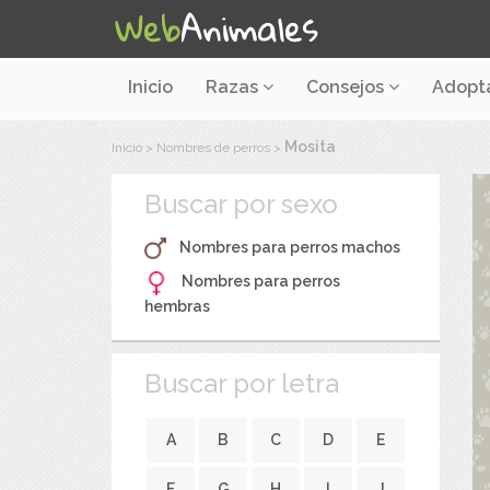
Inicio
Razas
Consejos
Adopt
Mosita
Inicio
>
Nombres de perros
>
Buscar por sexo
Nombres para perros machos
Nombres para perros
hembras
Buscar por letra
A
B
C
D
E
F
G
H
I
J