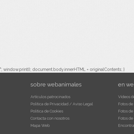
"; window.print(); document.body.innerHTML = originalContents; }
sobre webanimales
en we
Artículos patrocinados
Vídeos d
Política de Privacidad / Aviso Legal
Fotos de
Política de Cookies
Fotos de
Contacta con nosotros
Fotos de
Mapa Web
Encontra