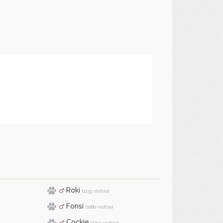
Roki
(1133 visitas)
Fonsi
(1080 visitas)
Cockie
(1251 visitas)