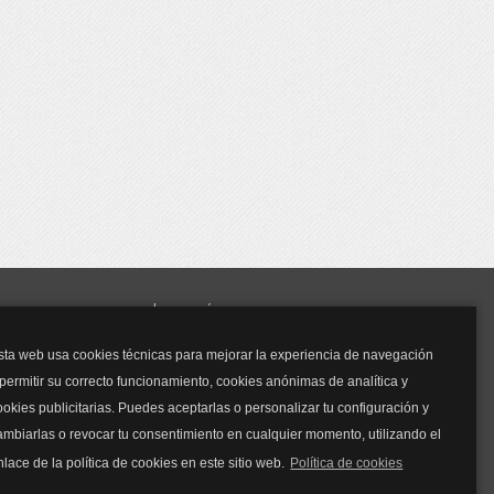
y mucho más...
sta web usa cookies técnicas para mejorar la experiencia de navegación
Mascarillas
 permitir su correcto funcionamiento, cookies anónimas de analítica y
Mascarillas FFP2
ookies publicitarias. Puedes aceptarlas o personalizar tu configuración y
Mascarillas FFP3
ambiarlas o revocar tu consentimiento en cualquier momento, utilizando el
Bolsos
Bolsos Tous
nlace de la política de cookies en este sitio web.
Política de cookies
Bolsos Parfois