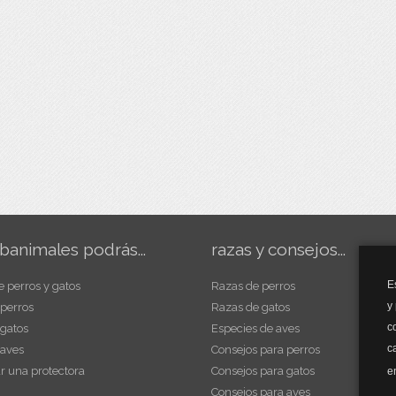
banimales podrás...
razas y consejos...
E
e perros y gatos
Razas de perros
y
 perros
Razas de gatos
c
 gatos
Especies de aves
c
 aves
Consejos para perros
r una protectora
Consejos para gatos
e
Consejos para aves