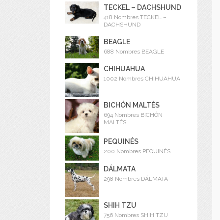
TECKEL – DACHSHUND
418 Nombres TECKEL –
DACHSHUND
BEAGLE
688 Nombres BEAGLE
CHIHUAHUA
1002 Nombres CHIHUAHUA
BICHÓN MALTÉS
694 Nombres BICHÓN
MALTÉS
PEQUINÉS
200 Nombres PEQUINÉS
DÁLMATA
298 Nombres DÁLMATA
SHIH TZU
756 Nombres SHIH TZU