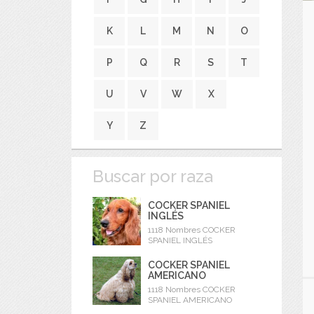
K
L
M
N
O
P
Q
R
S
T
U
V
W
X
Y
Z
Buscar por raza
COCKER SPANIEL
INGLÉS
1118 Nombres COCKER
SPANIEL INGLÉS
COCKER SPANIEL
AMERICANO
1118 Nombres COCKER
SPANIEL AMERICANO