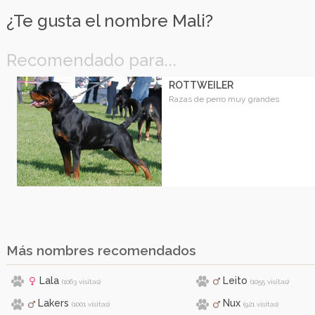
¿Te gusta el nombre Mali?
Recomendado para...
ROTTWEILER
Razas de perro muy grandes
Más nombres recomendados
Lala
Leito
(1063 visitas)
(1055 visitas)
Lakers
Nux
(1001 visitas)
(921 visitas)