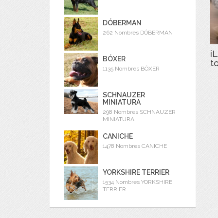
DÓBERMAN
262 Nombres DÓBERMAN
iL
BÓXER
t
1135 Nombres BÓXER
SCHNAUZER
MINIATURA
298 Nombres SCHNAUZER
MINIATURA
CANICHE
1478 Nombres CANICHE
YORKSHIRE TERRIER
1534 Nombres YORKSHIRE
TERRIER