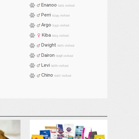
Enanoo
(1101 visitas)
Perri
(1245 visitas)
Argo
(1331 visitas)
Kiba
(1113 visitas)
Dwight
(1071 visitas)
Dairon
(1058 visitas)
Levi
(1070 visitas)
Chino
(1107 visitas)