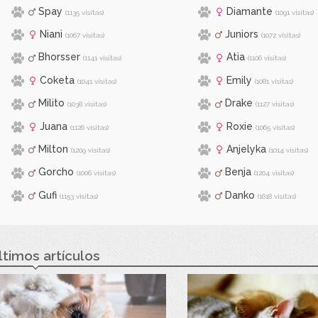
Spay
Diamante
(1135 visitas)
(1091 visitas)
Niani
Juniors
(1067 visitas)
(1072 visitas)
Bhorsser
Atia
(1141 visitas)
(1106 visitas)
Coketa
Emily
(1041 visitas)
(1081 visitas)
Milito
Drake
(1038 visitas)
(1127 visitas)
Juana
Roxie
(1126 visitas)
(1065 visitas)
Milton
Anjelyka
(1209 visitas)
(1014 visitas)
Gorcho
Benja
(1006 visitas)
(1204 visitas)
Gufi
Danko
(1153 visitas)
(1618 visitas)
ltimos artículos