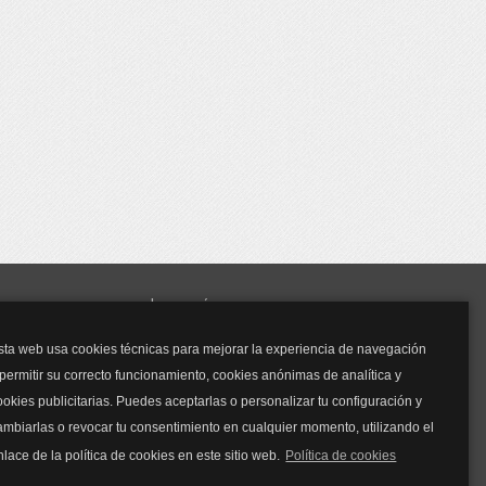
y mucho más...
sta web usa cookies técnicas para mejorar la experiencia de navegación
Mascarillas
 permitir su correcto funcionamiento, cookies anónimas de analítica y
Mascarillas FFP2
ookies publicitarias. Puedes aceptarlas o personalizar tu configuración y
Mascarillas FFP3
ambiarlas o revocar tu consentimiento en cualquier momento, utilizando el
Bolsos
Bolsos Tous
nlace de la política de cookies en este sitio web.
Política de cookies
Bolsos Parfois