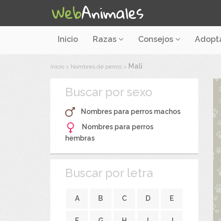
Inicio
Razas
Consejos
Adopt
Mali
Inicio
>
Nombres de perros
>
Buscar por sexo
Nombres para perros machos
Nombres para perros
hembras
Buscar por letra
A
B
C
D
E
F
G
H
I
J