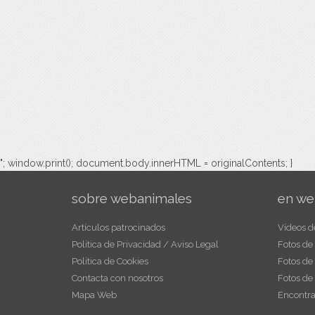
"; window.print(); document.body.innerHTML = originalContents; }
sobre webanimales
en we
Artículos patrocinados
Vídeos d
Política de Privacidad / Aviso Legal
Fotos de
Política de Cookies
Fotos de
Contacta con nosotros
Fotos de
Mapa Web
Encontra