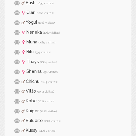
Bush
(1099 visitas)
Clari
(1060 visitas)
Yogui
(1136 visitas)
Neneka
(1060 visitas)
Muna
(1089 visitas)
Bilu
(993 visitas)
Thays
(1064 visitas)
Shenna
(991 visitas)
Chichu
(1143 visitas)
Vitto
(1052 visitas)
Kobe
(1021 visitas)
Kuiper
(1228 visitas)
Buludito
(1061 visitas)
Kussy
(1176 visitas)