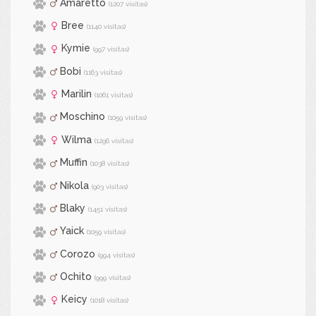
Amaretto
(1207 visitas)
Bree
(1140 visitas)
Kymie
(997 visitas)
Bobi
(1163 visitas)
Marilin
(1061 visitas)
Moschino
(1059 visitas)
Wilma
(1296 visitas)
Muffin
(1038 visitas)
Nikola
(903 visitas)
Blaky
(1451 visitas)
Yaick
(1059 visitas)
Corozo
(994 visitas)
Ochito
(999 visitas)
Keicy
(1018 visitas)