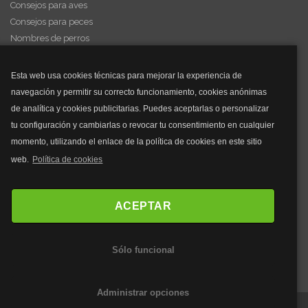
Consejos para aves
Consejos para peces
Nombres de perros
Videos de animales
Esta web usa cookies técnicas para mejorar la experiencia de
navegación y permitir su correcto funcionamiento, cookies anónimas
y mucho más...
de analítica y cookies publicitarias. Puedes aceptarlas o personalizar
tu configuración y cambiarlas o revocar tu consentimiento en cualquier
Mascarillas
momento, utilizando el enlace de la política de cookies en este sitio
Mascarillas FFP2
web.
Política de cookies
Mascarillas FFP3
Bolsos
Bolsos Tous
ACEPTAR
Bolsos Parfois
Bolsos Antirrobo
Sólo funcional
Bolsos Verano
Outlet Bolsos
Administrar opciones