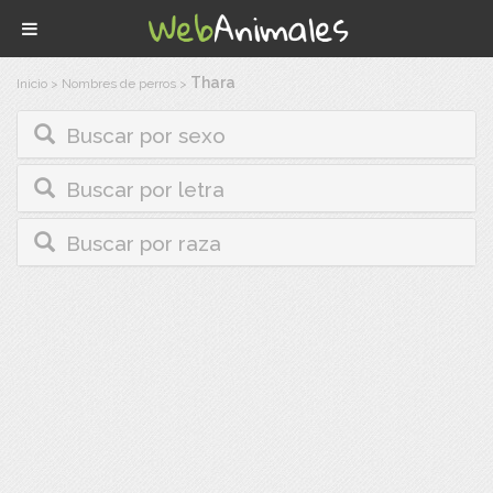
Thara
Inicio
>
Nombres de perros
>
Buscar por sexo
Buscar por letra
Buscar por raza