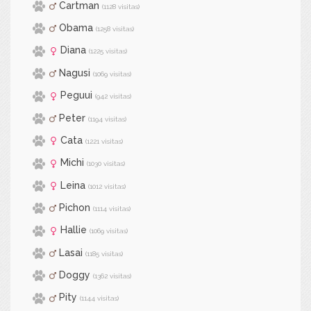
Cartman
(1128 visitas)
Obama
(1258 visitas)
Diana
(1225 visitas)
Nagusi
(1069 visitas)
Peguui
(942 visitas)
Peter
(1194 visitas)
Cata
(1221 visitas)
Michi
(1030 visitas)
Leina
(1012 visitas)
Pichon
(1114 visitas)
Hallie
(1069 visitas)
Lasai
(1185 visitas)
Doggy
(1362 visitas)
Pity
(1144 visitas)