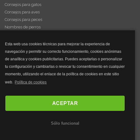
Consejos para gatos
Consejos para aves
Consejos para peces
Nombres de perros
Videos de animales
Esta web usa cookies técnicas para mejorar la experiencia de
navegación y permitir su correcto funcionamiento, cookies anónimas
y mucho más...
de analítica y cookies publicitarias. Puedes aceptarlas o personalizar
tu configuración y cambiarlas o revocar tu consentimiento en cualquier
Mascarillas
momento, utilizando el enlace de la política de cookies en este sitio
Mascarillas FFP2
web.
Política de cookies
Mascarillas FFP3
Bolsos
Bolsos Tous
ACEPTAR
Bolsos Parfois
Bolsos Antirrobo
Sólo funcional
Bolsos Verano
Outlet Bolsos