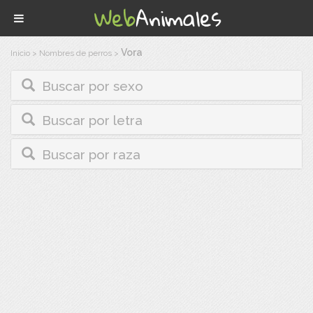
Vora
Inicio
>
Nombres de perros
>
Buscar por sexo
Buscar por letra
Buscar por raza