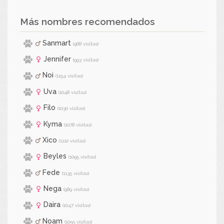
Más nombres recomendados
Sanmart
(968 visitas)
Jennifer
(993 visitas)
Noi
(1154 visitas)
Uva
(1048 visitas)
Filo
(1030 visitas)
Kyma
(1078 visitas)
Xico
(1110 visitas)
Beyles
(1095 visitas)
Fede
(1135 visitas)
Nega
(989 visitas)
Daira
(1047 visitas)
Noam
(1055 visitas)