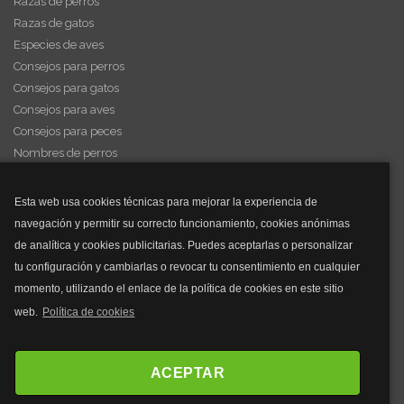
Razas de perros
Razas de gatos
Especies de aves
Consejos para perros
Consejos para gatos
Consejos para aves
Consejos para peces
Nombres de perros
Videos de animales
Esta web usa cookies técnicas para mejorar la experiencia de
navegación y permitir su correcto funcionamiento, cookies anónimas
y mucho más...
de analítica y cookies publicitarias. Puedes aceptarlas o personalizar
tu configuración y cambiarlas o revocar tu consentimiento en cualquier
Mascarillas
momento, utilizando el enlace de la política de cookies en este sitio
Mascarillas FFP2
web.
Política de cookies
Mascarillas FFP3
Bolsos
Bolsos Tous
ACEPTAR
Bolsos Parfois