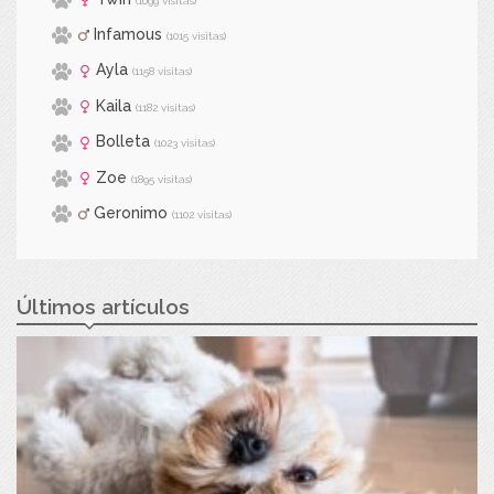
(1099 visitas)
Infamous
(1015 visitas)
Ayla
(1158 visitas)
Kaila
(1182 visitas)
Bolleta
(1023 visitas)
Zoe
(1895 visitas)
Geronimo
(1102 visitas)
Últimos artículos