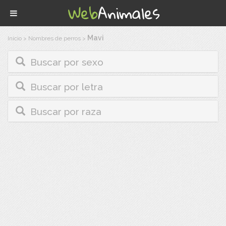
Mavi
Inicio
>
Nombres de perros
>
Buscar por sexo
Buscar por letra
Buscar por raza