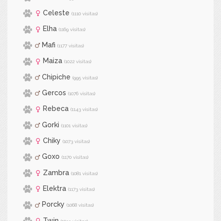
Celeste
(1110 visitas)
Elha
(1169 visitas)
Mafi
(1177 visitas)
Maiza
(1022 visitas)
Chipiche
(995 visitas)
Gercos
(1076 visitas)
Rebeca
(1143 visitas)
Gorki
(1101 visitas)
Chiky
(1073 visitas)
Goxo
(1170 visitas)
Zambra
(1081 visitas)
Elektra
(1173 visitas)
Porcky
(1068 visitas)
Twin