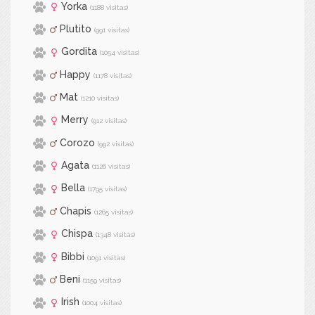
Yorka
(1188 visitas)
Plutito
(991 visitas)
Gordita
(1054 visitas)
Happy
(1178 visitas)
Mat
(1210 visitas)
Merry
(912 visitas)
Corozo
(992 visitas)
Agata
(1126 visitas)
Bella
(1795 visitas)
Chapis
(1265 visitas)
Chispa
(1348 visitas)
Bibbi
(1091 visitas)
Beni
(1159 visitas)
Irish
(1004 visitas)