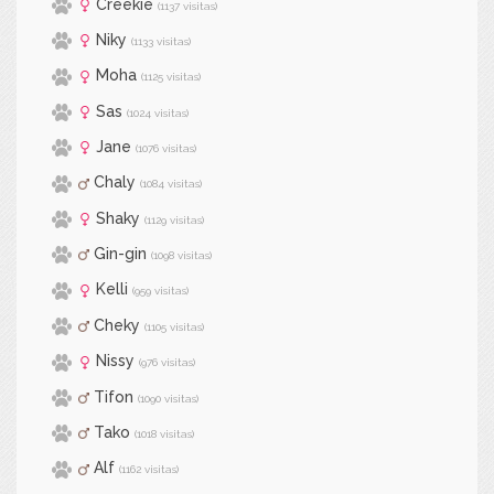
Creekie
(1137 visitas)
Niky
(1133 visitas)
Moha
(1125 visitas)
Sas
(1024 visitas)
Jane
(1076 visitas)
Chaly
(1084 visitas)
Shaky
(1129 visitas)
Gin-gin
(1098 visitas)
Kelli
(959 visitas)
Cheky
(1105 visitas)
Nissy
(976 visitas)
Tifon
(1090 visitas)
Tako
(1018 visitas)
Alf
(1162 visitas)