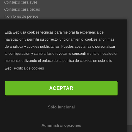
Consejos para aves
Consejos para peces
Nombres de perros
Videos de animales
Esta web usa cookies técnicas para mejorar la experiencia de
navegación y permitir su correcto funcionamiento, cookies anónimas
y mucho más...
de analítica y cookies publicitarias. Puedes aceptarlas o personalizar
tu configuración y cambiarlas o revocar tu consentimiento en cualquier
Mascarillas
momento, utilizando el enlace de la política de cookies en este sitio
Mascarillas FFP2
web.
Política de cookies
Mascarillas FFP3
Bolsos
Bolsos Tous
ACEPTAR
Bolsos Parfois
Bolsos Antirrobo
Sólo funcional
Bolsos Verano
Outlet Bolsos
Administrar opciones