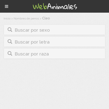
Cleo
Inicio
>
Nombres de perros
>
Buscar por sexo
Buscar por letra
Buscar por raza