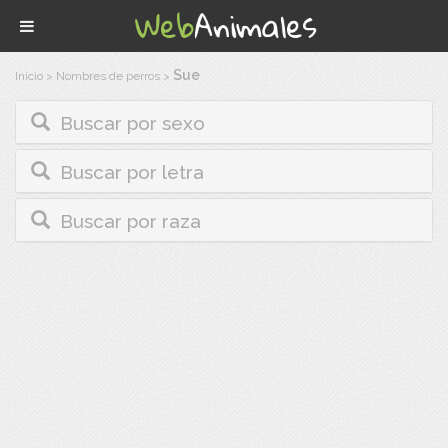
Sue
Inicio
>
Nombres de perros
>
Buscar por sexo
Buscar por letra
Buscar por raza