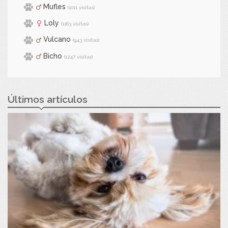
Mufles
(1011 visitas)
Loly
(1163 visitas)
Vulcano
(943 visitas)
Bicho
(1247 visitas)
Últimos artículos