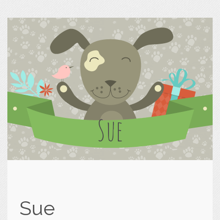
Sue
Sue