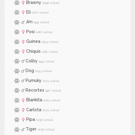
Brawny
(1098 visitas)
Eli
(1077 visitas)
Jim
(995 visitas)
Posi
(1067 visitas)
Guinea
(1053 visitas)
Chiquis
(1181 visitas)
Colby
(959 visitas)
Dog
(1193 visitas)
Pumuky
(1123 visitas)
Recortes
(967 visitas)
Blankita
(1203 visitas)
Carlota
(1074 visitas)
Pipa
(1236 visitas)
Tiger
(1036 visitas)