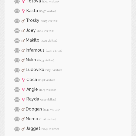
Totoya
(1019 visitas)
Kasta
(1037 visitas)
Trosky
(1025 visitas)
Joey
(1217 visitas)
Makito
(1019 visitas)
Infamous
(1015 visitas)
Nuko
(1093 visitas)
Ludoviko
(1031 visitas)
Coca
(1148 visitas)
Angie
(1179 visitas)
Rayda
(939 visitas)
Doogan
(1141 visitas)
Nemo
(1140 visitas)
Jagget
(1042 visitas)