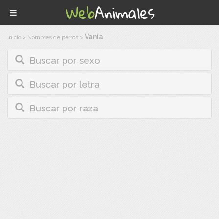
Vania
Inicio
>
Nombres de perros
>
Buscar por sexo
Buscar por letra
Buscar por raza