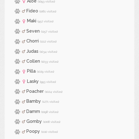
Aloe
(1093 visitas)
Fideo
(1061 visitas)
Maki
(952 visitas)
Seven
(1157 visitas)
Chorri
(1112 visitas)
Judas
(1034 visitas)
Collen
(1033 visitas)
Pilla
(1029 visitas)
Lasky
(993 visitas)
Poacher
(1024 visitas)
Bamby
(1271 visitas)
Damm
(1098 visitas)
Gomby
(1008 visitas)
Poopy
(1110 visitas)