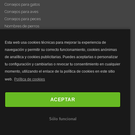
Consejos para gatos
Consejos para aves
Consejos para peces
Nombres de perros
Videos de animales
Esta web usa cookies técnicas para mejorar la experiencia de
navegación y permitir su correcto funcionamiento, cookies anónimas
y mucho más...
de analítica y cookies publicitarias. Puedes aceptarlas o personalizar
tu configuración y cambiarlas o revocar tu consentimiento en cualquier
Mascarillas
momento, utilizando el enlace de la política de cookies en este sitio
Mascarillas FFP2
web.
Política de cookies
Mascarillas FFP3
Bolsos
Bolsos Tous
ACEPTAR
Bolsos Parfois
Bolsos Antirrobo
Sólo funcional
Bolsos Verano
Outlet Bolsos