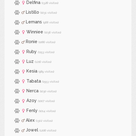
Delfina
(1328 visitas)
Listillo
(1031 visitas)
Lemans
(968 visitas)
Winniee
(1036 visitas)
Ronie
(1066 visitas)
Ruby
(1153 visitas)
Luz
(1216 visitas)
Kesia
(989 visitas)
Tabata
(1553 visitas)
Nerca
(1030 visitas)
Azoy
(1007 visitas)
Fenly
(1014 visitas)
Alex
(1302 visitas)
Jowel
(1208 visitas)