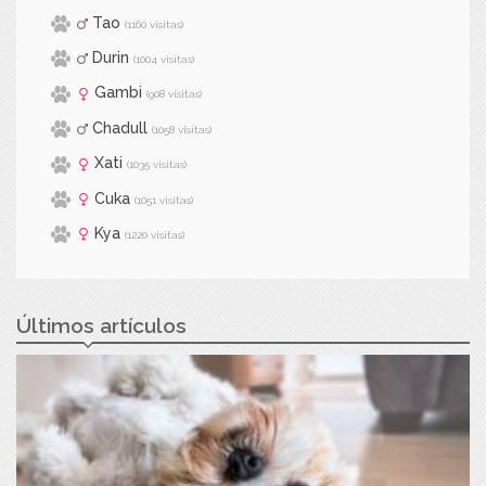
Tao
(1160 visitas)
Durin
(1004 visitas)
Gambi
(908 visitas)
Chadull
(1058 visitas)
Xati
(1035 visitas)
Cuka
(1051 visitas)
Kya
(1220 visitas)
Últimos artículos