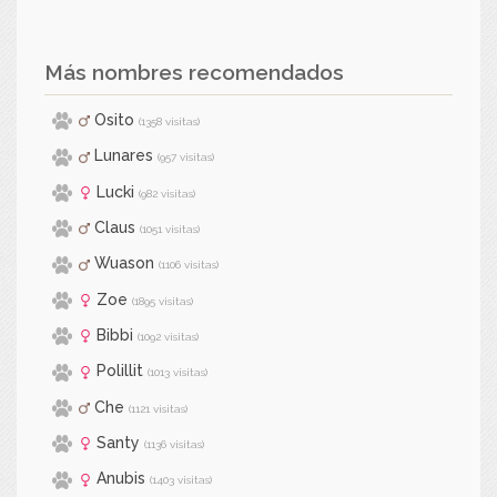
Más nombres recomendados
Osito
(1358 visitas)
Lunares
(957 visitas)
Lucki
(982 visitas)
Claus
(1051 visitas)
Wuason
(1106 visitas)
Zoe
(1895 visitas)
Bibbi
(1092 visitas)
Polillit
(1013 visitas)
Che
(1121 visitas)
Santy
(1136 visitas)
Anubis
(1403 visitas)