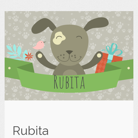
Rubita
Rubita