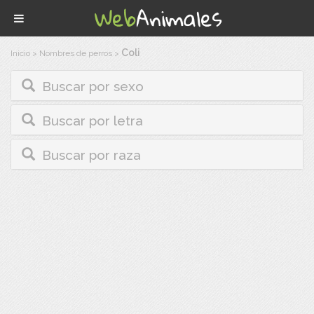
Coli
Inicio
>
Nombres de perros
>
Buscar por sexo
Buscar por letra
Buscar por raza