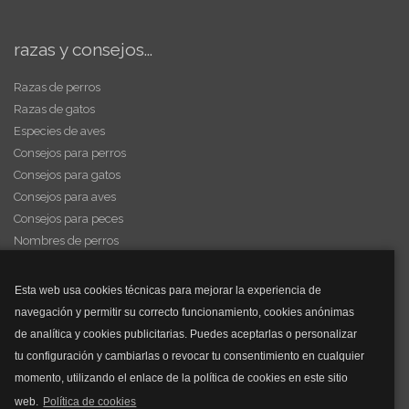
razas y consejos...
Razas de perros
Razas de gatos
Especies de aves
Consejos para perros
Consejos para gatos
Consejos para aves
Consejos para peces
Nombres de perros
Videos de animales
Esta web usa cookies técnicas para mejorar la experiencia de
navegación y permitir su correcto funcionamiento, cookies anónimas
y mucho más...
de analítica y cookies publicitarias. Puedes aceptarlas o personalizar
tu configuración y cambiarlas o revocar tu consentimiento en cualquier
Mascarillas
momento, utilizando el enlace de la política de cookies en este sitio
Mascarillas FFP2
web.
Política de cookies