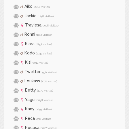
Aiko
(2414 visitas)
Jackie
(1258 visitas)
Traviesa
(1008 visitas)
Ronni
(1112 visitas)
Kiara
(2252 visitas)
Kodo
(1039 visitas)
Kisi
(1012 visitas)
Twetter
(990 visitas)
Loukass
(1077 visitas)
Betty
(1270 visitas)
Yagui
(1058 visitas)
Kany
(1059 visitas)
Peca
(958 visitas)
Pecosa
(1037 visitas)