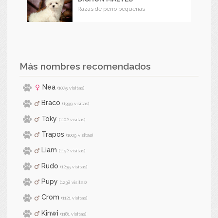
Razas de perro pequeñas
Más nombres recomendados
Nea
(1075 visitas)
Braco
(1399 visitas)
Toky
(1102 visitas)
Trapos
(1009 visitas)
Liam
(1152 visitas)
Rudo
(1235 visitas)
Pupy
(1238 visitas)
Crom
(1121 visitas)
Kinwi
(1181 visitas)