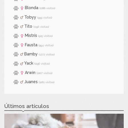
Blonda
(1086 visitas)
Tobyy
(999 visitas)
Tito
(1196 visitas)
Mistris
(915 visitas)
Fausta
(994 visitas)
Bamby
(1272 visitas)
Yack
(1196 visitas)
Arwin
(1007 visitas)
Juanes
(1061 visitas)
Últimos artículos