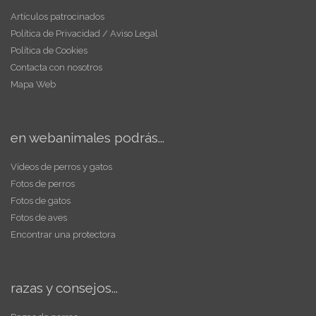
Artículos patrocinados
Política de Privacidad / Aviso Legal
Política de Cookies
Contacta con nosotros
Mapa Web
en webanimales podrás...
Vídeos de perros y gatos
Fotos de perros
Fotos de gatos
Fotos de aves
Encontrar una protectora
razas y consejos...