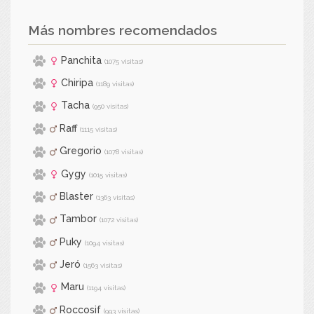
Más nombres recomendados
Panchita
(1075 visitas)
Chiripa
(1189 visitas)
Tacha
(950 visitas)
Raff
(1115 visitas)
Gregorio
(1078 visitas)
Gygy
(1015 visitas)
Blaster
(1363 visitas)
Tambor
(1072 visitas)
Puky
(1094 visitas)
Jeró
(1563 visitas)
Maru
(1194 visitas)
Roccosif
(993 visitas)