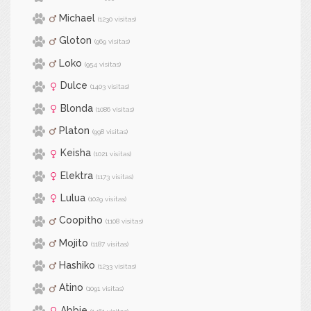
Michael
(1230 visitas)
Gloton
(969 visitas)
Loko
(954 visitas)
Dulce
(1403 visitas)
Blonda
(1086 visitas)
Platon
(998 visitas)
Keisha
(1021 visitas)
Elektra
(1173 visitas)
Lulua
(1029 visitas)
Coopitho
(1108 visitas)
Mojito
(1187 visitas)
Hashiko
(1233 visitas)
Atino
(1091 visitas)
Abbie