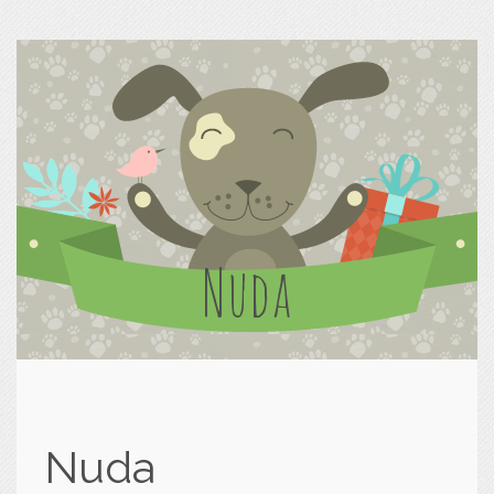
Nuda
Nuda