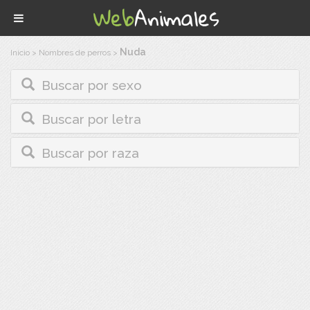
Nuda
Inicio
>
Nombres de perros
>
Buscar por sexo
Buscar por letra
Buscar por raza