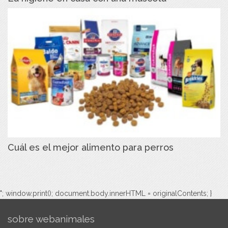
Cuál es el mejor alimento para perros
"; window.print(); document.body.innerHTML = originalContents; }
sobre webanimales