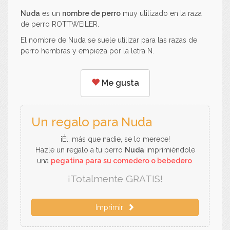
Nuda
es un
nombre de perro
muy utilizado en la raza
de perro ROTTWEILER.
El nombre de Nuda se suele utilizar para las razas de
perro hembras y empieza por la letra N.
Me gusta
Un regalo para Nuda
¡Él, más que nadie, se lo merece!
Hazle un regalo a tu perro
Nuda
imprimiéndole
una
pegatina para su comedero o bebedero
.
¡Totalmente GRATIS!
Imprimir