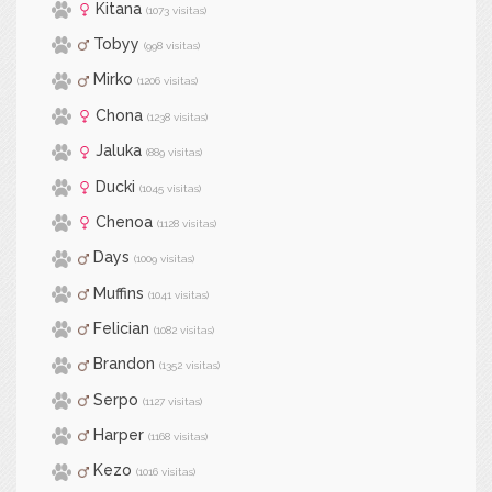
Kitana
(1073 visitas)
Tobyy
(998 visitas)
Mirko
(1206 visitas)
Chona
(1238 visitas)
Jaluka
(889 visitas)
Ducki
(1045 visitas)
Chenoa
(1128 visitas)
Days
(1009 visitas)
Muffins
(1041 visitas)
Felician
(1082 visitas)
Brandon
(1352 visitas)
Serpo
(1127 visitas)
Harper
(1168 visitas)
Kezo
(1016 visitas)