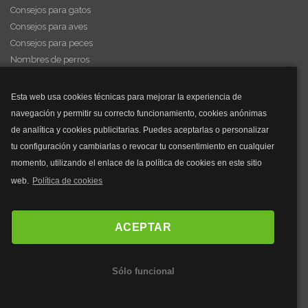
Consejos para gatos
Consejos para aves
Consejos para peces
Nombres de perros
Videos de animales
Esta web usa cookies técnicas para mejorar la experiencia de
navegación y permitir su correcto funcionamiento, cookies anónimas
y mucho más...
de analítica y cookies publicitarias. Puedes aceptarlas o personalizar
tu configuración y cambiarlas o revocar tu consentimiento en cualquier
Mascarillas
momento, utilizando el enlace de la política de cookies en este sitio
Mascarillas FFP2
web.
Política de cookies
Mascarillas FFP3
Bolsos
Bolsos Tous
ACEPTAR
Bolsos Parfois
Bolsos Antirrobo
Sólo funcional
Bolsos Verano
Outlet Bolsos