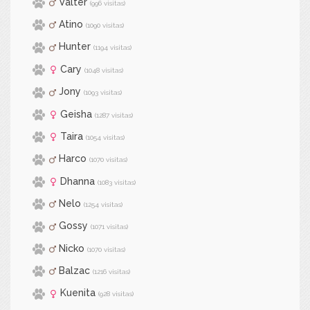
Valter
(996 visitas)
Atino
(1090 visitas)
Hunter
(1194 visitas)
Cary
(1048 visitas)
Jony
(1093 visitas)
Geisha
(1287 visitas)
Taira
(1054 visitas)
Harco
(1070 visitas)
Dhanna
(1083 visitas)
Nelo
(1254 visitas)
Gossy
(1071 visitas)
Nicko
(1070 visitas)
Balzac
(1216 visitas)
Kuenita
(928 visitas)