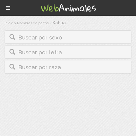
Kahua
Inicio
>
Nombres de perros
>
Buscar por sexo
Buscar por letra
Buscar por raza