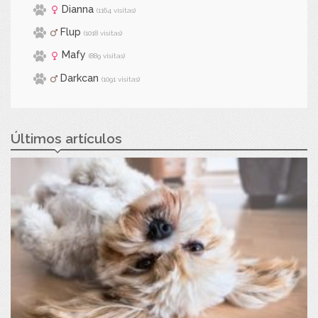
Dianna
(1164 visitas)
Flup
(1018 visitas)
Mafy
(889 visitas)
Darkcan
(1091 visitas)
Últimos artículos