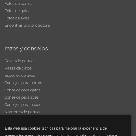
Fotos de perros
Fotos de gatos
Fotos de aves
Encontrar una protectora
razas y consejos...
Razas de perros
Razas de gatos
Especies de aves
Consejos para perros
Consejos para gatos
Consejos para aves
Consejos para peces
Nombres de perros
Videos de animales
Esta web usa cookies técnicas para mejorar la experiencia de
navegación y permitir su correcto funcionamiento, cookies anónimas