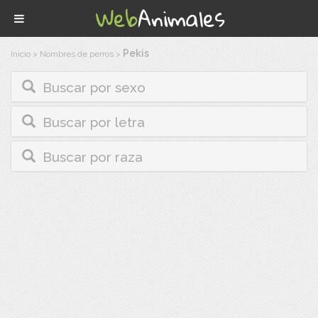
Pekis
Inicio
>
Nombres de perros
>
Buscar por sexo
Buscar por letra
Buscar por raza