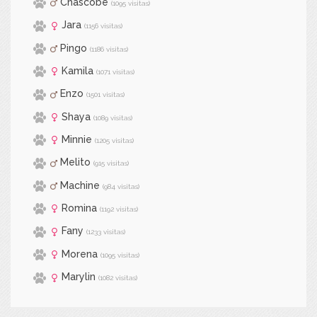
Chascobe
(1095 visitas)
Jara
(1156 visitas)
Pingo
(1186 visitas)
Kamila
(1071 visitas)
Enzo
(1501 visitas)
Shaya
(1089 visitas)
Minnie
(1205 visitas)
Melito
(915 visitas)
Machine
(984 visitas)
Romina
(1192 visitas)
Fany
(1233 visitas)
Morena
(1095 visitas)
Marylin
(1082 visitas)