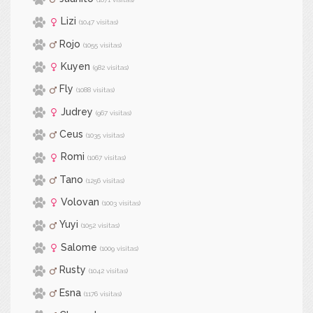
Lizi
(1047 visitas)
Rojo
(1055 visitas)
Kuyen
(982 visitas)
Fly
(1088 visitas)
Judrey
(967 visitas)
Ceus
(1035 visitas)
Romi
(1067 visitas)
Tano
(1256 visitas)
Volovan
(1003 visitas)
Yuyi
(1052 visitas)
Salome
(1009 visitas)
Rusty
(1042 visitas)
Esna
(1176 visitas)