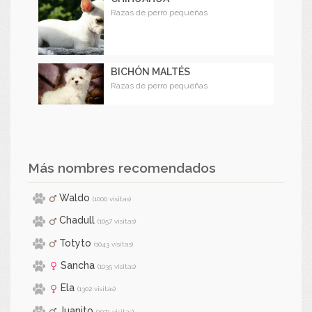
Razas de perro pequeñas
BICHÓN MALTÉS
Razas de perro pequeñas
Más nombres recomendados
Waldo
(1000 visitas)
Chadull
(1057 visitas)
Totyto
(1043 visitas)
Sancha
(1035 visitas)
Ela
(1302 visitas)
Juanito
(1071 visitas)