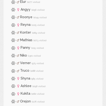
Elur
(1077 visitas)
Angyy
(1056 visitas)
Roonye
(1049 visitas)
Reyna
(1225 visitas)
Konter
(1069 visitas)
Mathias
(1073 visitas)
Panny
(1115 visitas)
Niko
(1301 visitas)
Verner
(975 visitas)
Truco
(1088 visitas)
Shyna
(985 visitas)
Ashlee
(1058 visitas)
Kukita
(1060 visitas)
Orejon
(1176 visitas)