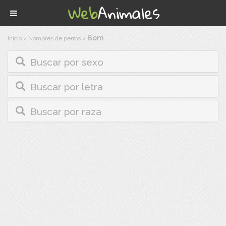
Bom
Inicio
>
Nombres de perros
>
Buscar por sexo
Buscar por letra
Buscar por raza