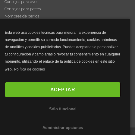
Consejos para aves
Consejos para peces
Nombres de perros
Videos de animales
Esta web usa cookies técnicas para mejorar la experiencia de
navegación y permitir su correcto funcionamiento, cookies anónimas
y mucho más...
de analítica y cookies publicitarias. Puedes aceptarlas o personalizar
tu configuración y cambiarlas o revocar tu consentimiento en cualquier
Mascarillas
momento, utilizando el enlace de la política de cookies en este sitio
Mascarillas FFP2
web.
Política de cookies
Mascarillas FFP3
Bolsos
Bolsos Tous
ACEPTAR
Bolsos Parfois
Bolsos Antirrobo
Sólo funcional
Bolsos Verano
Outlet Bolsos
Administrar opciones