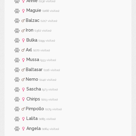
Annie
(1130 visitas)
Maguie
(1068 visitas)
Balzac
(1217 visitas)
Iron
(1362 visitas)
Bulka
(1199 visitas)
Axl
(1070 visitas)
Mussa
(933 visitas)
Baltasar
(1116 visitas)
Nemo
(1140 visitas)
Sascha
(973 visitas)
Chirips
(1013 visitas)
Pimpollo
(1179 visitas)
Lalita
(1085 visitas)
Angela
(1084 visitas)