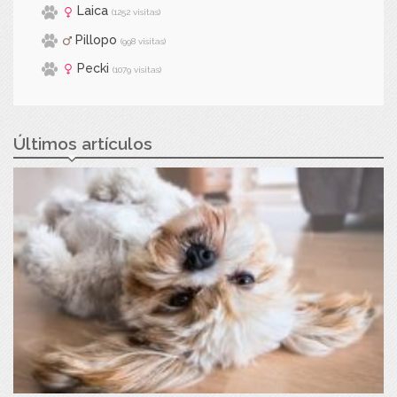
Laica
(1252 visitas)
Pillopo
(998 visitas)
Pecki
(1079 visitas)
Últimos artículos