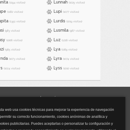
unita
Lunnah
(1194 visitas)
(1025 visitas)
upe
Lupi
(1182 visitas)
(1077 visitas)
upita
Lurdis
(1351 visitas)
(1019 visitas)
si
Lusmila
(983 visitas)
(987 visitas)
usy
Luz
(1006 visitas)
(1216 visitas)
uzi
Lya
(965 visitas)
(1169 visitas)
ynda
Lyra
(1073 visitas)
(1074 visitas)
ys
Lyss
(1024 visitas)
(1010 visitas)
y mucho más...
sta web usa cookies técnicas para mejorar la experiencia de navegación
Mascarillas
 permitir su correcto funcionamiento, cookies anónimas de analítica y
Mascarillas FFP2
ookies publicitarias. Puedes aceptarlas o personalizar tu configuración y
Mascarillas FFP3