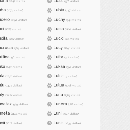
uana
Luas
(1242 visitas)
(957 visitas)
uba
Lubia
(1073 visitas)
(947 visitas)
ucero
Luchy
(1091 visitas)
(938 visitas)
uci
Lucia
(1077 visitas)
(1180 visitas)
cila
Lucki
(999 visitas)
(981 visitas)
ucrecia
Lucy
(979 visitas)
(1296 visitas)
illina
Luita
(961 visitas)
(912 visitas)
uka
Lukaa
(1401 visitas)
(991 visitas)
ula
Luli
(1232 visitas)
(1113 visitas)
ulu
Lulua
(1472 visitas)
(1028 visitas)
uly
Luna
(1080 visitas)
(1963 visitas)
unatax
Lunera
(979 visitas)
(988 visitas)
uneta
Luni
(1144 visitas)
(1027 visitas)
nii
Lunis
(1017 visitas)
(1035 visitas)