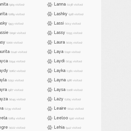
anita
Lanna
(909 visitas)
(1138 visitas)
rita
Lashky
(1089 visitas)
(918 visitas)
asky
Lassi
(993 visitas)
(1013 visitas)
assie
Lassy
(1090 visitas)
(1155 visitas)
asy
Laura
(1000 visitas)
(1025 visitas)
aurita
Laya
(1140 visitas)
(1190 visitas)
ayca
Laydi
(1194 visitas)
(1035 visitas)
aydy
Layka
(1062 visitas)
(1361 visitas)
ayla
Layna
(1251 visitas)
(986 visitas)
ayra
Laysa
(987 visitas)
(1108 visitas)
ayza
Lazy
(1045 visitas)
(1205 visitas)
ea
Leaire
(1239 visitas)
(1041 visitas)
eela
Leeloo
(1084 visitas)
(910 visitas)
egre
Lehia
(1022 visitas)
(942 visitas)