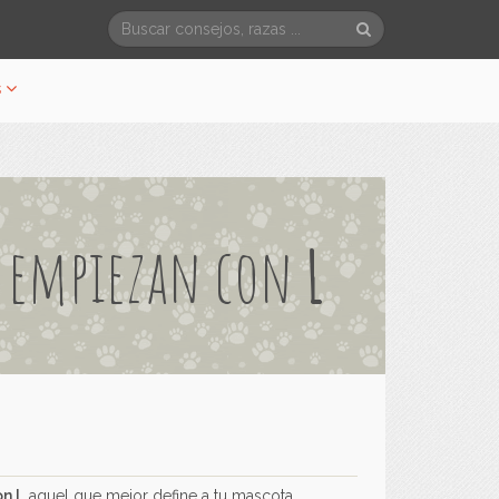
s
e empiezan con
L
on
L
aquel que mejor define a tu mascota.