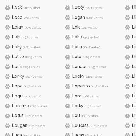
Locki
Locky
Li
(1111 visitas)
(1541 visitas)
Loco
Logan
Li
(960 visitas)
(1438 visitas)
Loigy
Lok
Li
(1050 visitas)
(1092 visitas)
Loki
Loko
L
(1372 visitas)
(953 visitas)
Loky
Lolin
L
(1873 visitas)
(1088 visitas)
Lolito
Lolo
Li
(1045 visitas)
(1463 visitas)
Lomi
London
Li
(1054 visitas)
(1053 visitas)
Lonky
Looky
L
(1077 visitas)
(1160 visitas)
Lope
Loperito
Li
(1256 visitas)
(1036 visitas)
Loqui
Lord
Li
(1020 visitas)
(1166 visitas)
Lorenzo
Lorky
L
(1187 visitas)
(1192 visitas)
Lotus
Lou
L
(1026 visitas)
(1087 visitas)
Lougan
Loukass
Li
(1151 visitas)
(1076 visitas)
Luca
Lucas
Li
(1302 visitas)
(1659 visitas)