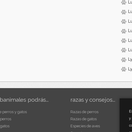
L
L
L
Lu
L
L
L
L
banimales podrás...
razas y consejos...
E
e perros y gatos
Razas de perros
y
 perros
Razas de gatos
c
 gatos
Especies de aves