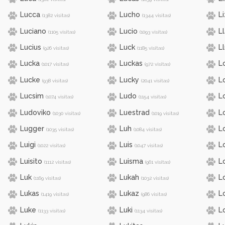
Lucca
Lucho
L
(1382 visitas)
(1344 visitas)
Luciano
Lucio
L
(1105 visitas)
(1093 visitas)
Lucius
Luck
L
(926 visitas)
(1185 visitas)
Lucka
Luckas
L
(1017 visitas)
(972 visitas)
Lucke
Lucky
L
(938 visitas)
(2041 visitas)
Lucsim
Ludo
Lo
(1074 visitas)
(1154 visitas)
Ludoviko
Luestrad
L
(1030 visitas)
(1019 visitas)
Lugger
Luh
L
(1035 visitas)
(1084 visitas)
Luigi
Luis
L
(1022 visitas)
(1047 visitas)
Luisito
Luisma
L
(1112 visitas)
(961 visitas)
Luk
Lukah
L
(1169 visitas)
(1032 visitas)
Lukas
Lukaz
L
(1419 visitas)
(986 visitas)
Luke
Luki
L
(1133 visitas)
(1134 visitas)