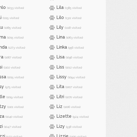
hlo
Lila
(1033 visitas)
(1385 visitas)
li
Lilo
(1115 visitas)
(1311 visitas)
lu
Lily
(1085 visitas)
(1118 visitas)
ima
Lina
(1015 visitas)
(1063 visitas)
inda
Linka
(1273 visitas)
(956 visitas)
ra
Lisa
(1087 visitas)
(1096 visitas)
si
Liss
(1102 visitas)
(1012 visitas)
issa
Lissy
(1015 visitas)
(1094 visitas)
sy
Lita
(975 visitas)
(1007 visitas)
tle
Litri
(1019 visitas)
(1070 visitas)
itzy
Liz
(1101 visitas)
(1006 visitas)
iza
Lizette
(1040 visitas)
(924 visitas)
zi
Lizy
(1047 visitas)
(938 visitas)
zzi
Lizzie
(922 visitas)
(1100 visitas)