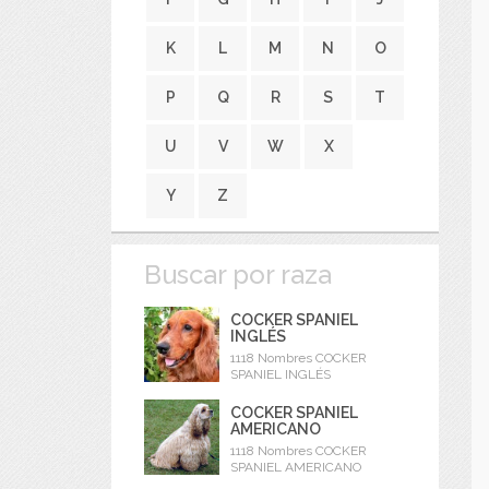
K
L
M
N
O
P
Q
R
S
T
U
V
W
X
Y
Z
Buscar por raza
COCKER SPANIEL
INGLÉS
1118 Nombres COCKER
SPANIEL INGLÉS
COCKER SPANIEL
AMERICANO
1118 Nombres COCKER
SPANIEL AMERICANO