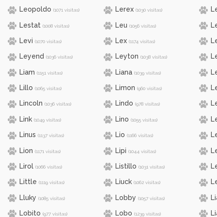
Leopoldo
Lerex
L
(1071 visitas)
(1030 visitas)
Lestat
Leu
L
(1008 visitas)
(1056 visitas)
Levi
Lex
L
(1070 visitas)
(1174 visitas)
Leyend
Leyton
L
(1036 visitas)
(1038 visitas)
Liam
Liana
L
(1151 visitas)
(1039 visitas)
Lillo
Limon
Le
(1065 visitas)
(960 visitas)
Lincoln
Lindo
L
(1036 visitas)
(978 visitas)
Link
Lino
L
(1049 visitas)
(1055 visitas)
Linus
Lio
L
(1137 visitas)
(1166 visitas)
Lion
Lipi
L
(1171 visitas)
(1044 visitas)
Lirol
Listillo
L
(1066 visitas)
(1031 visitas)
Little
Liuck
L
(1119 visitas)
(1062 visitas)
Lluky
Lobby
Li
(1085 visitas)
(1057 visitas)
Lobito
Lobo
L
(977 visitas)
(1239 visitas)