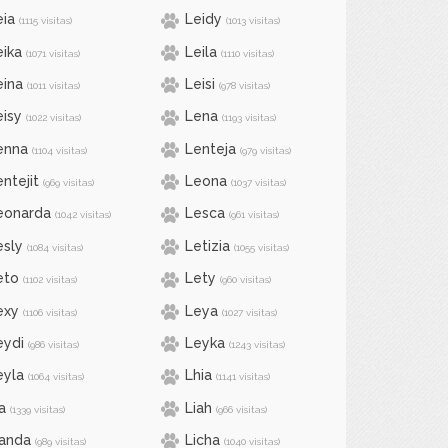
eia
Leidy
(1115 visitas)
(1013 visitas)
eika
Leila
(1071 visitas)
(1110 visitas)
eina
Leisi
(1011 visitas)
(978 visitas)
eisy
Lena
(1022 visitas)
(1193 visitas)
enna
Lenteja
(1104 visitas)
(979 visitas)
ntejit
Leona
(969 visitas)
(1037 visitas)
eonarda
Lesca
(1042 visitas)
(961 visitas)
esly
Letizia
(1084 visitas)
(1055 visitas)
eto
Lety
(1102 visitas)
(960 visitas)
exy
Leya
(1106 visitas)
(1027 visitas)
eydi
Leyka
(986 visitas)
(1243 visitas)
eyla
Lhia
(1064 visitas)
(1141 visitas)
a
Liah
(1339 visitas)
(966 visitas)
ianda
Licha
(989 visitas)
(1040 visitas)