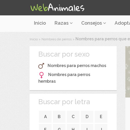
Inicio
Razas
Consejos
Adopt
Nombres para perros que 
Inicio
>
Nombres de perros
>
Buscar por sexo
Nombres para perros machos
Nombres para perros
hembras
Buscar por letra
A
B
C
D
E
F
G
H
I
J