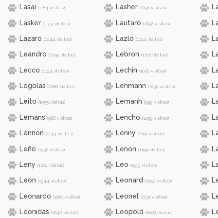
Lasai
Lasher
L
(1184 visitas)
(1031 visitas)
Lasker
Lautaro
La
(1143 visitas)
(1097 visitas)
Lazaro
Lazlo
L
(1044 visitas)
(1124 visitas)
Leandro
Lebron
L
(1035 visitas)
(1132 visitas)
Lecco
Lechin
L
(1194 visitas)
(1020 visitas)
Legolas
Lehmann
L
(1080 visitas)
(1032 visitas)
Leito
Lemanh
L
(1055 visitas)
(999 visitas)
Lemans
Lencho
L
(968 visitas)
(1259 visitas)
Lennon
Lenny
L
(1149 visitas)
(1091 visitas)
Leño
Lenon
L
(1536 visitas)
(1199 visitas)
Leny
Leo
L
(1274 visitas)
(1513 visitas)
León
Leonard
L
(1944 visitas)
(1057 visitas)
Leonardo
Leonel
L
(1060 visitas)
(1031 visitas)
Leonidas
Leopold
L
(1042 visitas)
(1058 visitas)