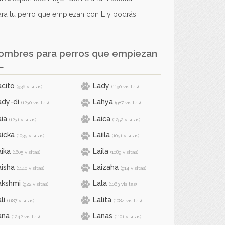
para tu perro que empiezan con
L
y podrás
mbres para perros que empiezan
L
acito
Lady
(936 visitas)
(1190 visitas)
ady-di
Lahya
(1230 visitas)
(987 visitas)
aia
Laica
(1231 visitas)
(1252 visitas)
aicka
Laiila
(1035 visitas)
(1051 visitas)
aika
Laila
(1605 visitas)
(1089 visitas)
aisha
Laizaha
(1140 visitas)
(914 visitas)
akshmi
Lala
(922 visitas)
(1063 visitas)
li
Lalita
(1187 visitas)
(1084 visitas)
ana
Lanas
(1242 visitas)
(1101 visitas)