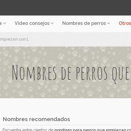
a
Video consejos
Nombres de perros
Otro
empiezan con L
Nombres de perros qu
Nombres recomendados
Encuentra entre cientos de
nombres para perros que empiezan c