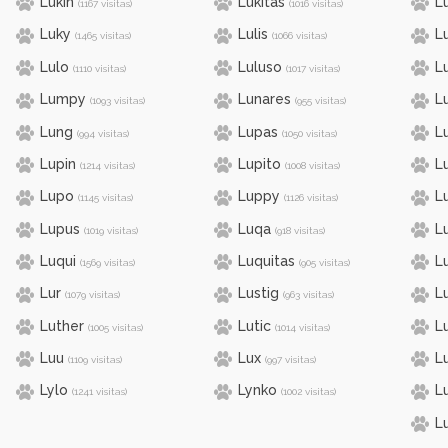
Lukin
Lukitas
L
(1167 visitas)
(1016 visitas)
Luky
Lulis
L
(1465 visitas)
(1066 visitas)
Lulo
Luluso
L
(1110 visitas)
(1017 visitas)
Lumpy
Lunares
L
(1093 visitas)
(955 visitas)
Lung
Lupas
Lu
(994 visitas)
(1050 visitas)
Lupin
Lupito
L
(1214 visitas)
(1008 visitas)
Lupo
Luppy
Lu
(1145 visitas)
(1126 visitas)
Lupus
Luqa
L
(1019 visitas)
(918 visitas)
Luqui
Luquitas
L
(1569 visitas)
(905 visitas)
Lur
Lustig
L
(1079 visitas)
(963 visitas)
Luther
Lutic
L
(1005 visitas)
(1014 visitas)
Luu
Lux
L
(1109 visitas)
(997 visitas)
Lylo
Lynko
L
(1241 visitas)
(1002 visitas)
Lu