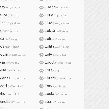
izzy
Llasha
(1007 visitas)
(1048 visitas)
lauta
Llum
(1122 visitas)
(1143 visitas)
luna
Lluvia
(1615 visitas)
(1109 visitas)
ois
Lokita
(1017 visitas)
(1007 visitas)
ola
Loli
(1667 visitas)
(1037 visitas)
lis
Lolita
(1225 visitas)
(1283 visitas)
olitama
Loly
(1007 visitas)
(1161 visitas)
ona
Loocky
(1071 visitas)
(1066 visitas)
oola
Lora
(1028 visitas)
(1044 visitas)
orenza
Loreto
(1020 visitas)
(1085 visitas)
oretto
Lory
(860 visitas)
(921 visitas)
otis
Loula
(1109 visitas)
(1025 visitas)
ourdita
Lua
(1018 visitas)
(1578 visitas)