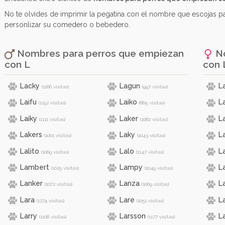
No te olvides de imprimir la pegatina con el nombre que escojas 
personlizar su comedero o bebedero.
Nombres para perros que empiezan
No
con
L
con
Lacky
Lagun
L
(1166 visitas)
(997 visitas)
Laifu
Laiko
L
(1152 visitas)
(865 visitas)
Laiky
Laker
L
(1111 visitas)
(1082 visitas)
Lakers
Laky
L
(1001 visitas)
(1043 visitas)
Lalito
Lalo
L
(1069 visitas)
(1147 visitas)
Lambert
Lampy
L
(1025 visitas)
(1049 visitas)
Lanker
Lanza
L
(1072 visitas)
(1069 visitas)
Lara
Lare
La
(1274 visitas)
(1051 visitas)
Larry
Larsson
L
(1108 visitas)
(1177 visitas)