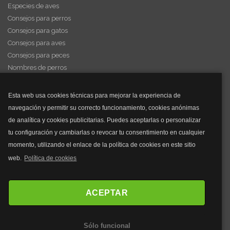
Especies de aves
Consejos para perros
Consejos para gatos
Consejos para aves
Consejos para peces
Nombres de perros
Videos de animales
Esta web usa cookies técnicas para mejorar la experiencia de
navegación y permitir su correcto funcionamiento, cookies anónimas
y mucho más...
de analítica y cookies publicitarias. Puedes aceptarlas o personalizar
tu configuración y cambiarlas o revocar tu consentimiento en cualquier
Mascarillas
momento, utilizando el enlace de la política de cookies en este sitio
Mascarillas FFP2
web.
Política de cookies
Mascarillas FFP3
Bolsos
Bolsos Tous
ACEPTAR
Bolsos Parfois
Bolsos Antirrobo
Sólo funcional
Bolsos Verano