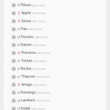
Pitxon
(993 visitas)
Apple
(1078 visitas)
Azura
(1067 visitas)
Pau
(1084 visitas)
Florsito
(1088 visitas)
Damm
(1100 visitas)
Preciosa
(1063 visitas)
Tristan
(1101 visitas)
Bocha
(1276 visitas)
Thayson
(1202 visitas)
Amiga
(1074 visitas)
Domingo
(1072 visitas)
Lambert
(1026 visitas)
Koikili
(1026 visitas)