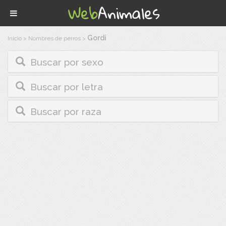
Gordi
Inicio
>
Nombres de perros
>
Buscar por sexo
Buscar por letra
Buscar por raza