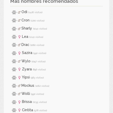
Más nombres recomendados
Odi
(1426 visitas)
Cron
(1200 visitas)
Sharly
(1041 visitas)
Lea
(1241 visitas)
Drac
(1060 visitas)
Sazira
(990 visitas)
Wylo
(1097 visitas)
Zyara
(896 visitas)
Yipsi
(983 visitas)
Mockus
(1062 visitas)
Wolli
(990 visitas)
Brissa
(1035 visitas)
Cintita
(978 visitas)