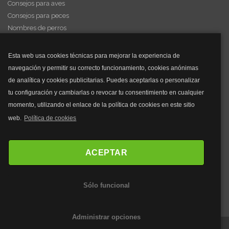
Consejos para aves
Consejos para peces
Nombres de perros
Videos de animales
Esta web usa cookies técnicas para mejorar la experiencia de
navegación y permitir su correcto funcionamiento, cookies anónimas
y mucho más...
de analítica y cookies publicitarias. Puedes aceptarlas o personalizar
tu configuración y cambiarlas o revocar tu consentimiento en cualquier
Mascarillas
momento, utilizando el enlace de la política de cookies en este sitio
Mascarillas FFP2
web.
Política de cookies
Mascarillas FFP3
Bolsos
Bolsos Tous
ACEPTAR
Bolsos Parfois
Bolsos Antirrobo
Sólo funcional
Bolsos Verano
Outlet Bolsos
Administrar opciones