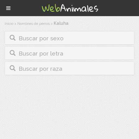
Kaluha
Inicio
>
Nombres de perros
>
Buscar por sexo
Buscar por letra
Buscar por raza