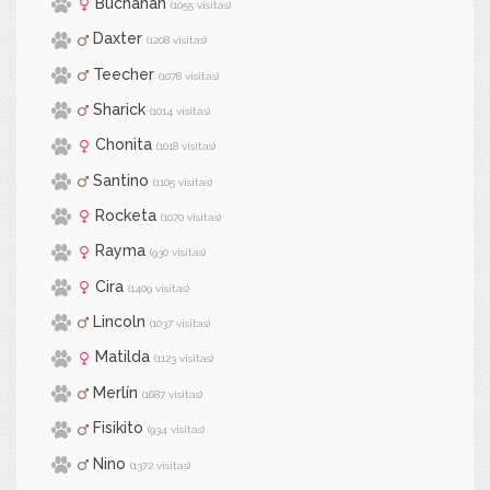
Buchanan
(1055 visitas)
Daxter
(1208 visitas)
Teecher
(1078 visitas)
Sharick
(1014 visitas)
Chonita
(1018 visitas)
Santino
(1105 visitas)
Rocketa
(1070 visitas)
Rayma
(930 visitas)
Cira
(1409 visitas)
Lincoln
(1037 visitas)
Matilda
(1123 visitas)
Merlín
(1687 visitas)
Fisikito
(934 visitas)
Nino
(1372 visitas)