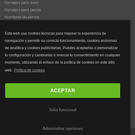
Consejos para aves
Consejos para peces
Nombres de perros
Videos de animales
Esta web usa cookies técnicas para mejorar la experiencia de
navegación y permitir su correcto funcionamiento, cookies anónimas
y mucho más...
de analítica y cookies publicitarias. Puedes aceptarlas o personalizar
tu configuración y cambiarlas o revocar tu consentimiento en cualquier
Mascarillas
momento, utilizando el enlace de la política de cookies en este sitio
Mascarillas FFP2
web.
Política de cookies
Mascarillas FFP3
Bolsos
Bolsos Tous
ACEPTAR
Bolsos Parfois
Bolsos Antirrobo
Sólo funcional
Bolsos Verano
Outlet Bolsos
Administrar opciones