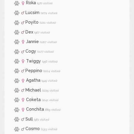
Roka
(970 visitas)
Lucsim
(1074 visitas)
Poyito
(1211 visitas)
Dex
(967 visitas)
Jannie
(1207 visitas)
Cogy
(1177 visitas)
Twiggy
(956 visitas)
Peppino
(1024 visitas)
Agatha
(949 visitas)
Michael
(1229 visitas)
Coketa
(1041 visitas)
Conchita
(869 visitas)
Sull
(961 visitas)
Cosmo
(1313 visitas)