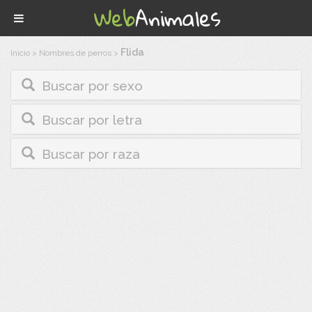
Flida
Inicio
>
Nombres de perros
>
Buscar por sexo
Buscar por letra
Buscar por raza