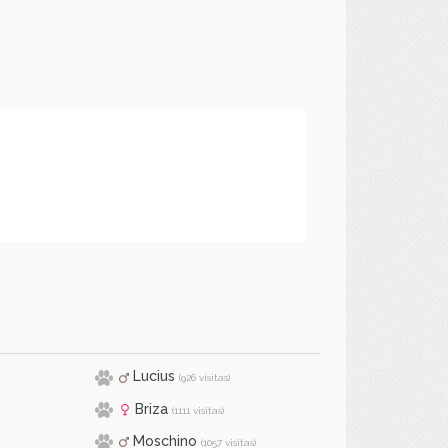
Lucius
(926 visitas)
Briza
(1111 visitas)
Moschino
(1057 visitas)