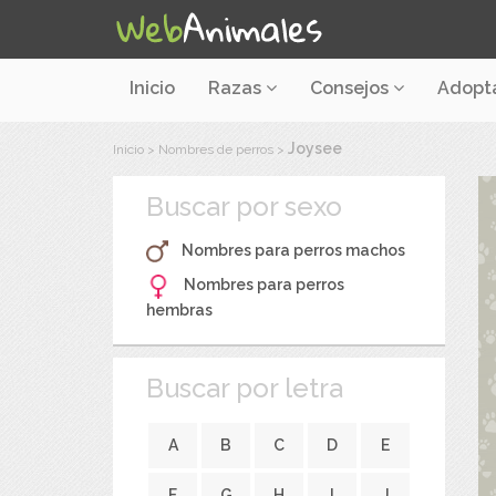
Inicio
Razas
Consejos
Adopt
Joysee
Inicio
>
Nombres de perros
>
Buscar por sexo
Nombres para perros machos
Nombres para perros
hembras
Buscar por letra
A
B
C
D
E
F
G
H
I
J