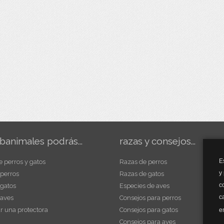
banimales podrás...
razas y consejos...
E
e perros y gatos
Razas de perros
y
 perros
Razas de gatos
c
 gatos
Especies de aves
c
 aves
Consejos para perros
r una protectora
Consejos para gatos
e
Consejos para aves