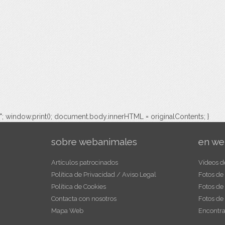
"; window.print(); document.body.innerHTML = originalContents; }
sobre webanimales
en we
Artículos patrocinados
Vídeos d
Política de Privacidad / Aviso Legal
Fotos de
Política de Cookies
Fotos de
Contacta con nosotros
Fotos de
Mapa Web
Encontra