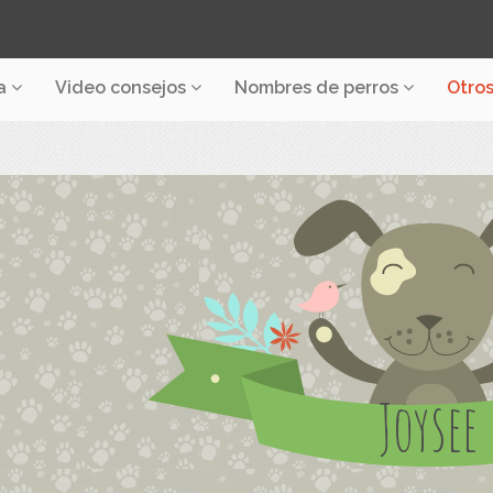
a
Video consejos
Nombres de perros
Otro
Joysee