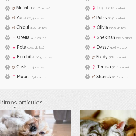
Mufinho
Lupe
(1147 visitas)
(1182 visitas)
Yuna
Rulss
(1234 visitas)
(1140 visitas)
Chiqui
Olivia
(1294 visitas)
(1225 visitas)
Ofelia
Shekinah
(904 visitas)
(966 visitas)
Pola
Dyssy
(1194 visitas)
(1108 visitas)
Bombita
Fredy
(1069 visitas)
(1083 visitas)
Cesk
Teresa
(1194 visitas)
(1041 visitas)
Moon
Sharick
(1257 visitas)
(1012 visitas)
ltimos artículos