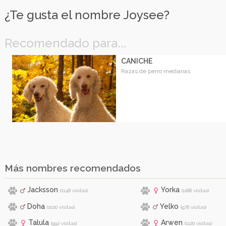
¿Te gusta el nombre Joysee?
Recomendado para...
CANICHE
Razas de perro medianas
Más nombres recomendados
Jacksson
Yorka
(1148 visitas)
(1188 visitas)
Doha
Yelko
(1020 visitas)
(978 visitas)
Talula
Arwen
(992 visitas)
(1120 visitas)