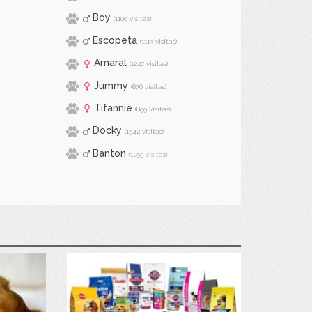
Boy
(1109 visitas)
Escopeta
(1113 visitas)
Amaral
(1227 visitas)
Jummy
(876 visitas)
Tifannie
(899 visitas)
Docky
(1542 visitas)
Banton
(1255 visitas)