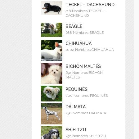
TECKEL – DACHSHUND
418 Nombres TECKEL –
DACHSHUND
BEAGLE
688 Nombres BEAGLE
CHIHUAHUA
1002 Nombres CHIHUAHUA
BICHÓN MALTÉS
694 Nombres BICHÓN
MALTÉS
PEQUINÉS
200 Nombres PEQUINÉS
DÁLMATA
298 Nombres DÁLMATA
SHIH TZU
756 Nombres SHIH TZU