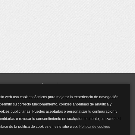
y mucho más...
sta web usa cookies técnicas para mejorar la experiencia de navegación
Mascarillas
 permitir su correcto funcionamiento, cookies anónimas de analítica y
Mascarillas FFP2
ookies publicitarias. Puedes aceptarlas o personalizar tu configuración y
Mascarillas FFP3
ambiarlas o revocar tu consentimiento en cualquier momento, utilizando el
Bolsos
Bolsos Tous
nlace de la política de cookies en este sitio web.
Política de cookies
Bolsos Parfois