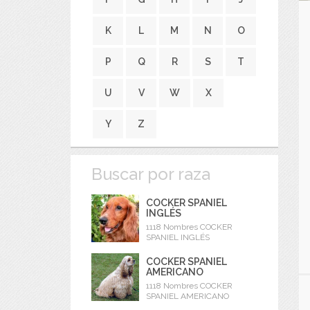
K
L
M
N
O
P
Q
R
S
T
U
V
W
X
Y
Z
Buscar por raza
COCKER SPANIEL
INGLÉS
1118 Nombres COCKER
SPANIEL INGLÉS
COCKER SPANIEL
AMERICANO
1118 Nombres COCKER
SPANIEL AMERICANO