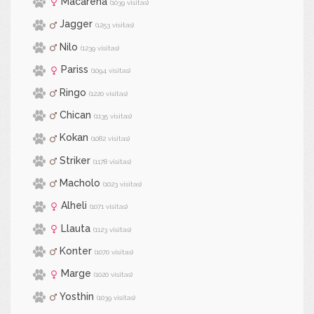
Macarena
(1039 visitas)
Jagger
(1253 visitas)
Nilo
(1239 visitas)
Pariss
(1094 visitas)
Ringo
(1220 visitas)
Chican
(1135 visitas)
Kokan
(1082 visitas)
Striker
(1178 visitas)
Macholo
(1023 visitas)
Alheli
(1071 visitas)
Llauta
(1123 visitas)
Konter
(1070 visitas)
Marge
(1020 visitas)
Yosthin
(1039 visitas)