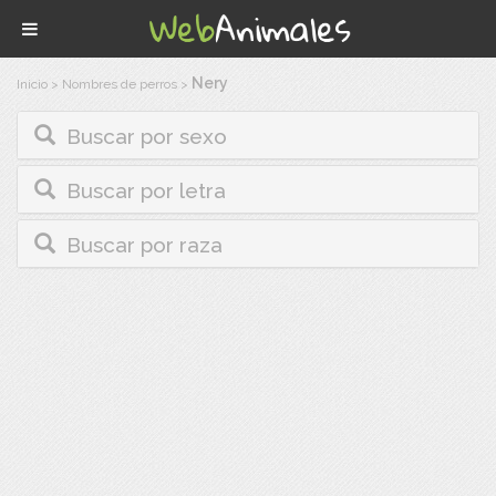
Nery
Inicio
>
Nombres de perros
>
Buscar por sexo
Buscar por letra
Buscar por raza