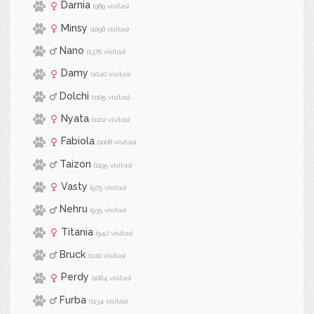
Darnia
(989 visitas)
Minsy
(1098 visitas)
Nano
(1376 visitas)
Damy
(1040 visitas)
Dolchi
(1105 visitas)
Nyata
(1102 visitas)
Fabiola
(1008 visitas)
Taizon
(1195 visitas)
Vasty
(975 visitas)
Nehru
(935 visitas)
Titania
(942 visitas)
Bruck
(1110 visitas)
Perdy
(1084 visitas)
Furba
(1134 visitas)