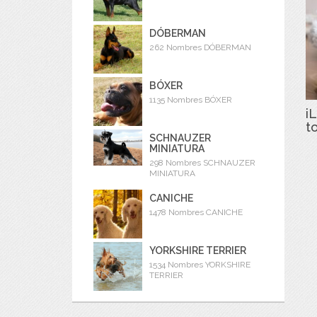
DÓBERMAN
262 Nombres DÓBERMAN
BÓXER
1135 Nombres BÓXER
iL
t
SCHNAUZER
MINIATURA
298 Nombres SCHNAUZER
MINIATURA
CANICHE
1478 Nombres CANICHE
YORKSHIRE TERRIER
1534 Nombres YORKSHIRE
TERRIER