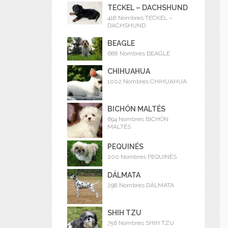
TECKEL – DACHSHUND
418 Nombres TECKEL –
DACHSHUND
BEAGLE
688 Nombres BEAGLE
CHIHUAHUA
1002 Nombres CHIHUAHUA
BICHÓN MALTÉS
694 Nombres BICHÓN
MALTÉS
PEQUINÉS
200 Nombres PEQUINÉS
DÁLMATA
298 Nombres DÁLMATA
SHIH TZU
756 Nombres SHIH TZU