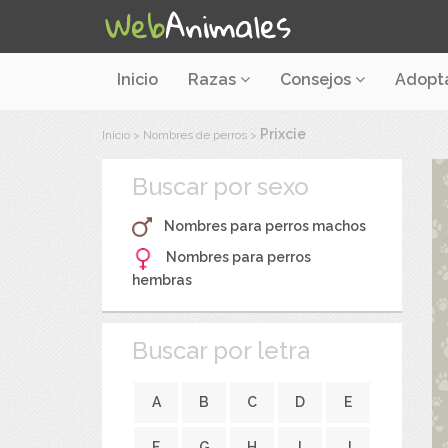
Inicio
Razas
Consejos
Adopt
Prixcie
Inicio
>
Nombres de perros
>
Buscar por sexo
Nombres para perros machos
Nombres para perros
hembras
Buscar por letra
A
B
C
D
E
F
G
H
I
J