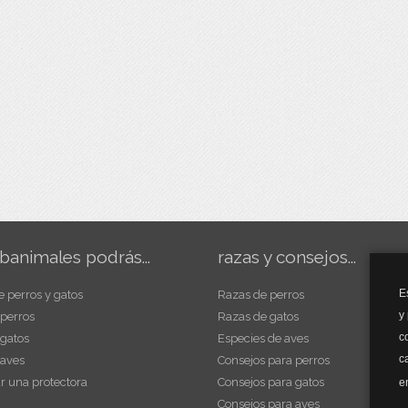
banimales podrás...
razas y consejos...
E
e perros y gatos
Razas de perros
y
 perros
Razas de gatos
c
 gatos
Especies de aves
c
 aves
Consejos para perros
r una protectora
Consejos para gatos
e
Consejos para aves