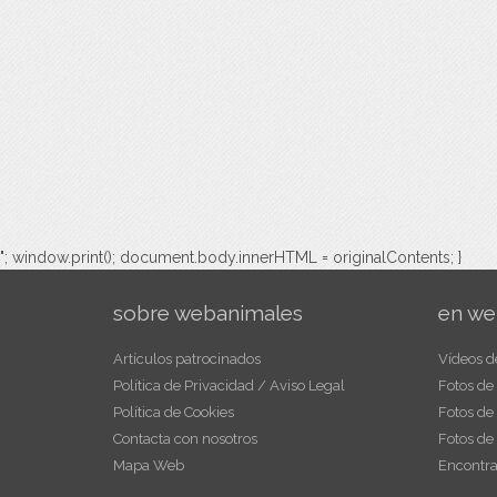
"; window.print(); document.body.innerHTML = originalContents; }
sobre webanimales
en we
Artículos patrocinados
Vídeos d
Política de Privacidad / Aviso Legal
Fotos de
Política de Cookies
Fotos de
Contacta con nosotros
Fotos de
Mapa Web
Encontra