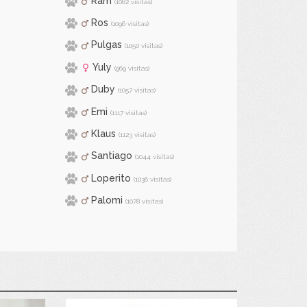
Ram
(1082 visitas)
Ros
(1096 visitas)
Pulgas
(1050 visitas)
Yuly
(969 visitas)
Duby
(1057 visitas)
Emi
(1117 visitas)
Klaus
(1123 visitas)
Santiago
(1044 visitas)
Loperito
(1036 visitas)
Palomi
(1078 visitas)