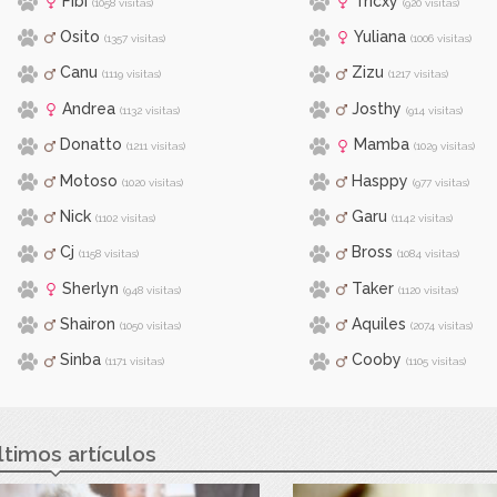
Fibi
Tricxy
(1058 visitas)
(920 visitas)
Osito
Yuliana
(1357 visitas)
(1006 visitas)
Canu
Zizu
(1119 visitas)
(1217 visitas)
Andrea
Josthy
(1132 visitas)
(914 visitas)
Donatto
Mamba
(1211 visitas)
(1029 visitas)
Motoso
Hasppy
(1020 visitas)
(977 visitas)
Nick
Garu
(1102 visitas)
(1142 visitas)
Cj
Bross
(1158 visitas)
(1084 visitas)
Sherlyn
Taker
(948 visitas)
(1120 visitas)
Shairon
Aquiles
(1050 visitas)
(2074 visitas)
Sinba
Cooby
(1171 visitas)
(1105 visitas)
ltimos artículos