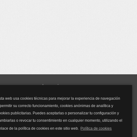
y mucho más...
sta web usa cookies técnicas para mejorar la experiencia de navegación
Mascarillas
 permitir su correcto funcionamiento, cookies anónimas de analítica y
Mascarillas FFP2
ookies publicitarias. Puedes aceptarlas o personalizar tu configuración y
Mascarillas FFP3
ambiarlas o revocar tu consentimiento en cualquier momento, utilizando el
Bolsos
Bolsos Tous
nlace de la política de cookies en este sitio web.
Política de cookies
Bolsos Parfois