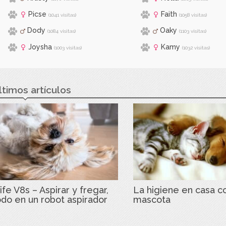
Picse
Faith
(1041 visitas)
(1058 visitas)
Dody
Oaky
(1084 visitas)
(1103 visitas)
Joysha
Kamy
(1003 visitas)
(1032 visitas)
ltimos artículos
ife V8s – Aspirar y fregar,
La higiene en casa c
odo en un robot aspirador
mascota