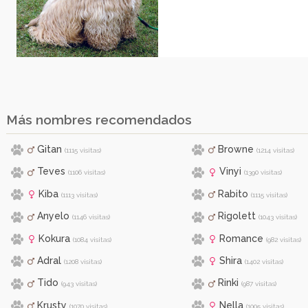
Más nombres recomendados
Gitan
Browne
(1115 visitas)
(1214 visitas)
Teves
Vinyi
(1106 visitas)
(1390 visitas)
Kiba
Rabito
(1113 visitas)
(1115 visitas)
Anyelo
Rigolett
(1146 visitas)
(1043 visitas)
Kokura
Romance
(1084 visitas)
(982 visitas)
Adral
Shira
(1208 visitas)
(1402 visitas)
Tido
Rinki
(943 visitas)
(987 visitas)
Krusty
Nella
(1070 visitas)
(1005 visitas)