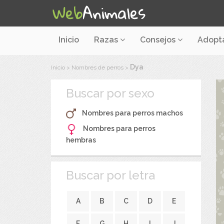
Inicio
Razas
Consejos
Adopt
Dya
Inicio
>
Nombres de perros
>
Buscar por sexo
Nombres para perros machos
Nombres para perros
hembras
Buscar por letra
A
B
C
D
E
F
G
H
I
J