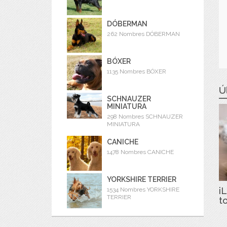
DÓBERMAN
262 Nombres DÓBERMAN
BÓXER
1135 Nombres BÓXER
Ú
SCHNAUZER
MINIATURA
298 Nombres SCHNAUZER
MINIATURA
CANICHE
1478 Nombres CANICHE
YORKSHIRE TERRIER
iL
1534 Nombres YORKSHIRE
TERRIER
t