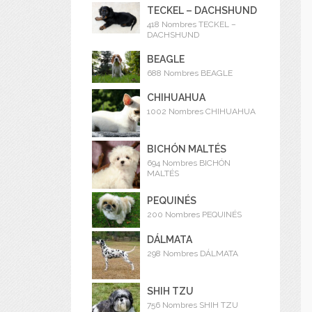
TECKEL – DACHSHUND
418 Nombres TECKEL –
DACHSHUND
BEAGLE
688 Nombres BEAGLE
CHIHUAHUA
1002 Nombres CHIHUAHUA
BICHÓN MALTÉS
694 Nombres BICHÓN
MALTÉS
PEQUINÉS
200 Nombres PEQUINÉS
DÁLMATA
298 Nombres DÁLMATA
SHIH TZU
756 Nombres SHIH TZU