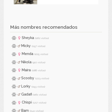
Más nombres recomendados
Sheyka
(1062 visitas)
Micky
(1157 visitas)
Menda
(1025 visitas)
Nikola
(902 visitas)
Maira
(1086 visitas)
Scooby
(1223 visitas)
Lorky
(1193 visitas)
Gadafi
(1061 visitas)
Chispi
(1217 visitas)
Bam
(1143 visitas)