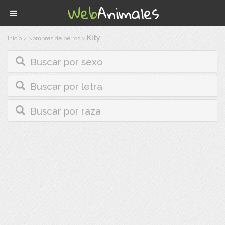
Kity
Inicio
>
Nombres de perros
>
Buscar por sexo
Buscar por letra
Buscar por raza