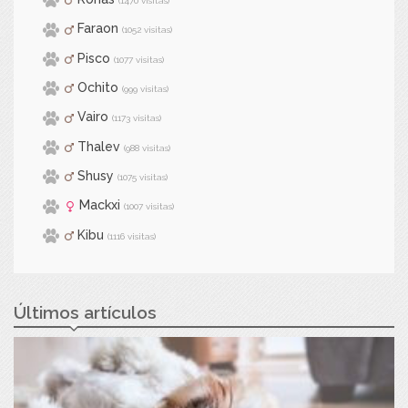
(1470 visitas)
Faraon
(1052 visitas)
Pisco
(1077 visitas)
Ochito
(999 visitas)
Vairo
(1173 visitas)
Thalev
(988 visitas)
Shusy
(1075 visitas)
Mackxi
(1007 visitas)
Kibu
(1116 visitas)
Últimos artículos