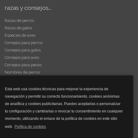
razas y consejos...
Razas de perros
Razas de gatos
Especies de aves
Consejos para perros
Consejos para gatos
Consejos para aves
Consejos para peces
Nombres de perros
Videos de animales
Esta web usa cookies técnicas para mejorar la experiencia de
navegación y permitir su correcto funcionamiento, cookies anónimas
y mucho más...
de analítica y cookies publicitarias. Puedes aceptarlas o personalizar
tu configuración y cambiarlas o revocar tu consentimiento en cualquier
Mascarillas
momento, utilizando el enlace de la política de cookies en este sitio
Mascarillas FFP2
web.
Política de cookies
Mascarillas FFP3
Bolsos