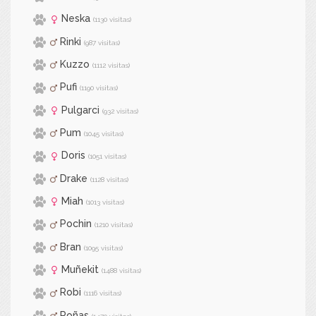
Neska
(1130 visitas)
Rinki
(987 visitas)
Kuzzo
(1112 visitas)
Pufi
(1190 visitas)
Pulgarci
(932 visitas)
Pum
(1045 visitas)
Doris
(1051 visitas)
Drake
(1128 visitas)
Miah
(1013 visitas)
Pochin
(1210 visitas)
Bran
(1095 visitas)
Muñekit
(1488 visitas)
Robi
(1116 visitas)
Roñas