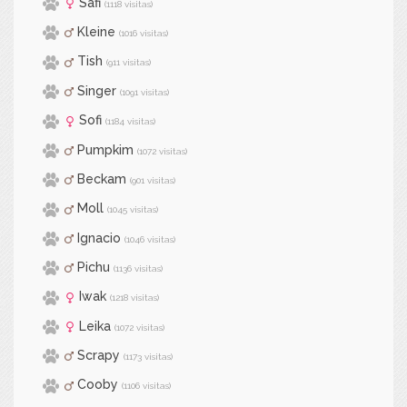
Safi
(1118 visitas)
Kleine
(1016 visitas)
Tish
(911 visitas)
Singer
(1091 visitas)
Sofi
(1184 visitas)
Pumpkim
(1072 visitas)
Beckam
(901 visitas)
Moll
(1045 visitas)
Ignacio
(1046 visitas)
Pichu
(1136 visitas)
Iwak
(1218 visitas)
Leika
(1072 visitas)
Scrapy
(1173 visitas)
Cooby
(1106 visitas)