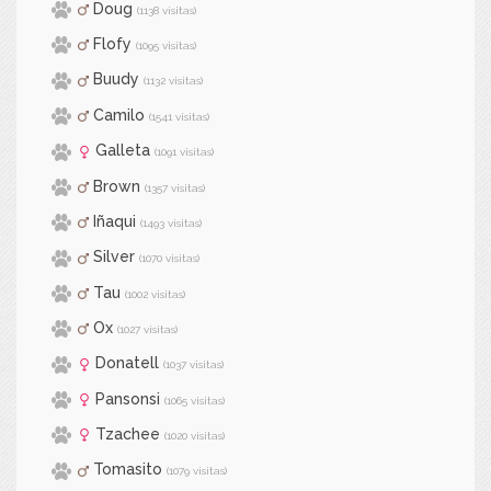
Doug
(1138 visitas)
Flofy
(1095 visitas)
Buudy
(1132 visitas)
Camilo
(1541 visitas)
Galleta
(1091 visitas)
Brown
(1357 visitas)
Iñaqui
(1493 visitas)
Silver
(1070 visitas)
Tau
(1002 visitas)
Ox
(1027 visitas)
Donatell
(1037 visitas)
Pansonsi
(1065 visitas)
Tzachee
(1020 visitas)
Tomasito
(1079 visitas)