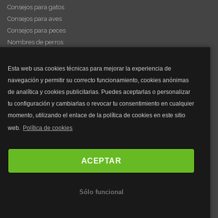
Consejos para gatos
Consejos para aves
Consejos para peces
Nombres de perros
Videos de animales
Esta web usa cookies técnicas para mejorar la experiencia de
navegación y permitir su correcto funcionamiento, cookies anónimas
y mucho más...
de analítica y cookies publicitarias. Puedes aceptarlas o personalizar
tu configuración y cambiarlas o revocar tu consentimiento en cualquier
Mascarillas
momento, utilizando el enlace de la política de cookies en este sitio
Mascarillas FFP2
web.
Política de cookies
Mascarillas FFP3
Bolsos
Bolsos Tous
ACEPTAR
Bolsos Parfois
Bolsos Antirrobo
Sólo funcional
Bolsos Verano
Outlet Bolsos