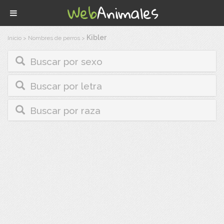
Kibler
Inicio
>
Nombres de perros
>
Buscar por sexo
Buscar por letra
Buscar por raza