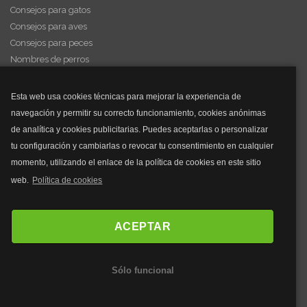
Consejos para gatos
Consejos para aves
Consejos para peces
Nombres de perros
Videos de animales
Esta web usa cookies técnicas para mejorar la experiencia de
navegación y permitir su correcto funcionamiento, cookies anónimas
y mucho más...
de analítica y cookies publicitarias. Puedes aceptarlas o personalizar
tu configuración y cambiarlas o revocar tu consentimiento en cualquier
Mascarillas
momento, utilizando el enlace de la política de cookies en este sitio
Mascarillas FFP2
web.
Política de cookies
Mascarillas FFP3
Bolsos
Bolsos Tous
ACEPTAR
Bolsos Parfois
Bolsos Antirrobo
Sólo funcional
Bolsos Verano
Outlet Bolsos