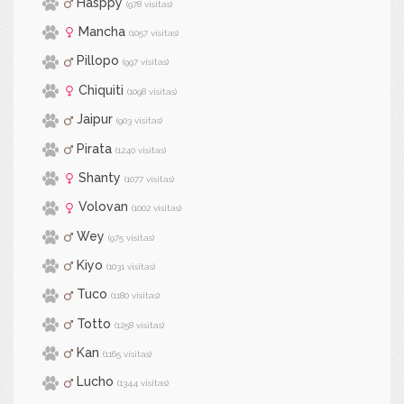
Hasppy
(978 visitas)
Mancha
(1057 visitas)
Pillopo
(997 visitas)
Chiquiti
(1098 visitas)
Jaipur
(903 visitas)
Pirata
(1240 visitas)
Shanty
(1077 visitas)
Volovan
(1002 visitas)
Wey
(975 visitas)
Kiyo
(1031 visitas)
Tuco
(1180 visitas)
Totto
(1258 visitas)
Kan
(1165 visitas)
Lucho
(1344 visitas)