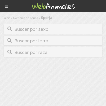
Sponja
Inicio
>
Nombres de perros
>
Buscar por sexo
Buscar por letra
Buscar por raza