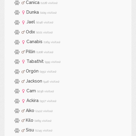
Canica
(1228 visitas)
Dunka
(1109 visitas)
Jael
(1046 visitas)
Odix
(1021 visitas)
Canabis
(1169 visitas)
Pillin
(1208 visitas)
Tabathit
(999 visitas)
Orgón
(1551 visitas)
Jackson
(946 visitas)
Cam
(1036 visitas)
Ackira
(1517 visitas)
Aiko
(2412 visitas)
Kilo
(1069 visitas)
Sisu
(1245 visitas)