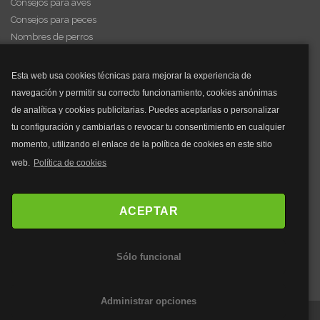
Consejos para aves
Consejos para peces
Nombres de perros
Videos de animales
Esta web usa cookies técnicas para mejorar la experiencia de
navegación y permitir su correcto funcionamiento, cookies anónimas
y mucho más...
de analítica y cookies publicitarias. Puedes aceptarlas o personalizar
tu configuración y cambiarlas o revocar tu consentimiento en cualquier
Mascarillas
momento, utilizando el enlace de la política de cookies en este sitio
Mascarillas FFP2
web.
Política de cookies
Mascarillas FFP3
Bolsos
Bolsos Tous
ACEPTAR
Bolsos Parfois
Bolsos Antirrobo
Sólo funcional
Bolsos Verano
Outlet Bolsos
Administrar opciones