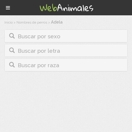
Adela
Inicio
>
Nombres de perros
>
Buscar por sexo
Buscar por letra
Buscar por raza