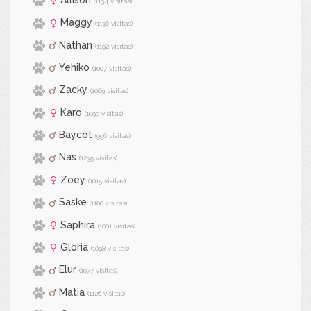
(1134 visitas)
Maggy
(1136 visitas)
Nathan
(1192 visitas)
Yehiko
(1007 visitas)
Zacky
(1069 visitas)
Karo
(1099 visitas)
Baycot
(996 visitas)
Nas
(1235 visitas)
Zoey
(1015 visitas)
Saske
(1100 visitas)
Saphira
(1001 visitas)
Gloria
(1098 visitas)
Elur
(1077 visitas)
Matia
(1126 visitas)