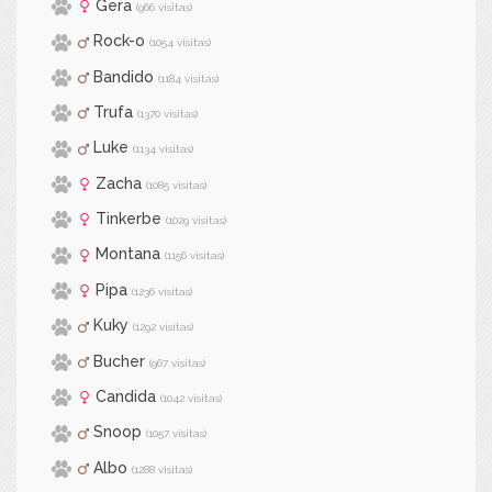
Gera
(966 visitas)
Rock-o
(1054 visitas)
Bandido
(1184 visitas)
Trufa
(1370 visitas)
Luke
(1134 visitas)
Zacha
(1085 visitas)
Tinkerbe
(1029 visitas)
Montana
(1156 visitas)
Pipa
(1236 visitas)
Kuky
(1292 visitas)
Bucher
(967 visitas)
Candida
(1042 visitas)
Snoop
(1057 visitas)
Albo
(1288 visitas)