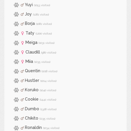
Yuyi
(1053 visitas)
Joy
(1281 visitas)
Borja
(1081 visitas)
Taty
(1200 visitas)
Meiga
(1031 visitas)
Claudill
(980 visitas)
Miia
(1035 visitas)
Quentin
(1018 visitas)
Hustler
(1014 visitas)
Koruko
(1040 visitas)
Cookie
(1441 visitas)
Dumbo
(1328 visitas)
Chikito
(1135 visitas)
Ronaldin
(1034 visitas)