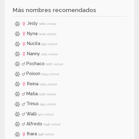
Más nombres recomendados
Jesly
(1082 visitas)
Nyna
(1040 visitas)
Nucita
(991 visitas)
Nanny
(1101 visitas)
Pochaco
(1087 visitas)
Poison
(1043 visitas)
Reina
(1363 visitas)
Matia
(1126 visitas)
Trinus
(993 visitas)
Walli
(971 visitas)
Alfredo
(1096 visitas)
Ihara
(958 visitas)