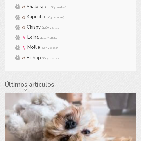
Shakespe
(1065 visitas)
Kapricho
(1038 visitas)
Chispy
(1260 visitas)
Leina
(1012 visitas)
Mollie
(995 visitas)
Bishop
(1085 visitas)
Últimos artículos