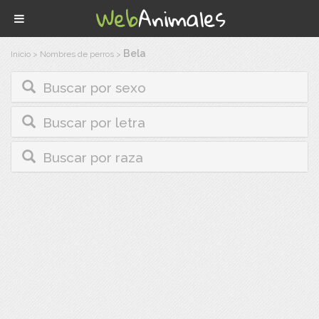
Bela
Inicio
>
Nombres de perros
>
Buscar por sexo
Buscar por letra
Buscar por raza