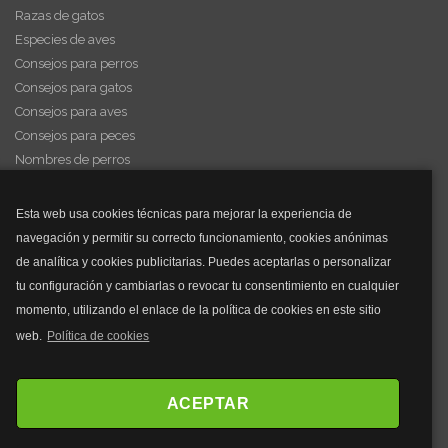
Razas de gatos
Especies de aves
Consejos para perros
Consejos para gatos
Consejos para aves
Consejos para peces
Nombres de perros
Videos de animales
Esta web usa cookies técnicas para mejorar la experiencia de
navegación y permitir su correcto funcionamiento, cookies anónimas
y mucho más...
de analítica y cookies publicitarias. Puedes aceptarlas o personalizar
tu configuración y cambiarlas o revocar tu consentimiento en cualquier
Mascarillas
momento, utilizando el enlace de la política de cookies en este sitio
Mascarillas FFP2
web.
Política de cookies
Mascarillas FFP3
Bolsos
Bolsos Tous
ACEPTAR
Bolsos Parfois
Bolsos Antirrobo