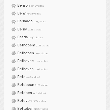
Benson
(1133 visitas)
Benyi
(1322 visitas)
Bernardo
(1205 visitas)
Berny
(1128 visitas)
Bestia
(1046 visitas)
Bethobem
(1188 visitas)
Bethoben
(1072 visitas)
Bethovee
(1201 visitas)
Bethoven
(1206 visitas)
Beto
(1178 visitas)
Betobeen
(1122 visitas)
Betoben
(947 visitas)
Betoven
(1274 visitas)
Bettoben
(1096 visitas)