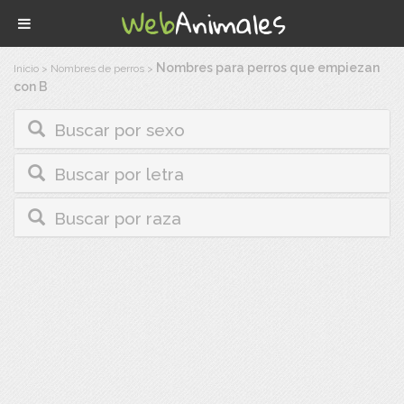
Nombres para perros que empiezan
Inicio
>
Nombres de perros
>
con B
Buscar por sexo
Buscar por letra
Buscar por raza