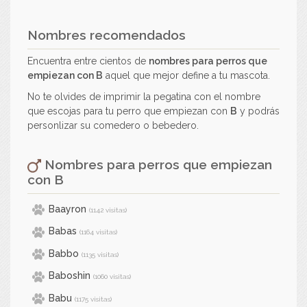
Nombres recomendados
Encuentra entre cientos de
nombres para perros que
empiezan con
B
aquel que mejor define a tu mascota.
No te olvides de imprimir la pegatina con el nombre
que escojas para tu perro que empiezan con
B
y podrás
personlizar su comedero o bebedero.
Nombres para perros que empiezan
con
B
Baayron
(1142 visitas)
Babas
(1164 visitas)
Babbo
(1135 visitas)
Baboshin
(1060 visitas)
Babu
(1175 visitas)