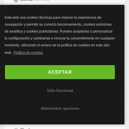
Birra
(1060 visitas)
Esta web usa cookies técnicas para mejorar la experiencia de
Bismilla
(1086 visitas)
navegación y permitir su correcto funcionamiento, cookies anónimas
Bixenta
(1046 visitas)
de analítica y cookies publicitarias. Puedes aceptarlas o personalizar
Blacky
(1452 visitas)
tu configuración y cambiarlas o revocar tu consentimiento en cualquier
momento, utilizando el enlace de la política de cookies en este sitio
Blanca
(1128 visitas)
web.
Política de cookies
Blanka
(1048 visitas)
Blanki
(1194 visitas)
ACEPTAR
Blankita
(1203 visitas)
Blanqui
(1061 visitas)
Sólo funcional
Blanquit
(1059 visitas)
Blaska
(1049 visitas)
Administrar opciones
Bleidy
(1092 visitas)
Bless
(1179 visitas)