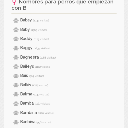
Nombres para perros que empiezan
con
B
Babsy
(1041 visitas)
Baby
(1369 visitas)
Baddy
(1115 visitas)
Baggy
(1095 visitas)
Bagheera
(1088 visitas)
Baileys
(1112 visitas)
Bais
(963 visitas)
Balkis
(1077 visitas)
Balma
(1140 visitas)
Bamba
(1167 visitas)
Bambina
(1120 visitas)
Banbina
(996 visitas)