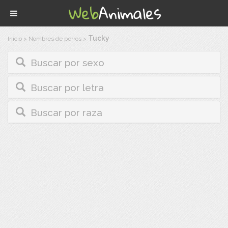
Tucky
Inicio
>
Nombres de perros
>
Buscar por sexo
Buscar por letra
Buscar por raza