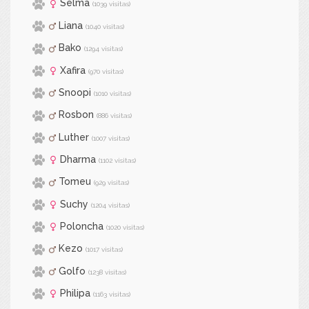
Selma
(1039 visitas)
Liana
(1040 visitas)
Bako
(1294 visitas)
Xafira
(970 visitas)
Snoopi
(1010 visitas)
Rosbon
(886 visitas)
Luther
(1007 visitas)
Dharma
(1102 visitas)
Tomeu
(929 visitas)
Suchy
(1204 visitas)
Poloncha
(1020 visitas)
Kezo
(1017 visitas)
Golfo
(1238 visitas)
Philipa
(1163 visitas)