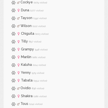
Cockye
(1079 visitas)
Duna
(1277 visitas)
Tayson
(1392 visitas)
Wilson
(1122 visitas)
Chiguita
(1023 visitas)
Tilly
(857 visitas)
Grampy
(948 visitas)
Marilin
(1061 visitas)
Kaluha
(1114 visitas)
Yenny
(979 visitas)
Tabata
(1554 visitas)
Ovidio
(836 visitas)
Shakira
(1180 visitas)
Tous
(1241 visitas)