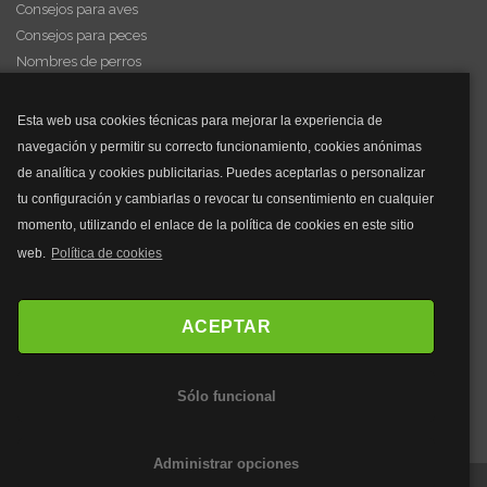
Consejos para aves
Consejos para peces
Nombres de perros
Videos de animales
Esta web usa cookies técnicas para mejorar la experiencia de
navegación y permitir su correcto funcionamiento, cookies anónimas
y mucho más...
de analítica y cookies publicitarias. Puedes aceptarlas o personalizar
tu configuración y cambiarlas o revocar tu consentimiento en cualquier
Mascarillas
momento, utilizando el enlace de la política de cookies en este sitio
Mascarillas FFP2
web.
Política de cookies
Mascarillas FFP3
Bolsos
Bolsos Tous
ACEPTAR
Bolsos Parfois
Bolsos Antirrobo
Sólo funcional
Bolsos Verano
Outlet Bolsos
Administrar opciones