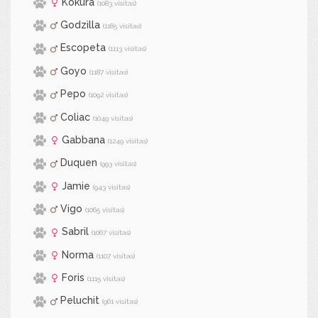
Kokura
(1083 visitas)
Godzilla
(1185 visitas)
Escopeta
(1113 visitas)
Goyo
(1187 visitas)
Pepo
(1092 visitas)
Coliac
(1049 visitas)
Gabbana
(1249 visitas)
Duquen
(993 visitas)
Jamie
(943 visitas)
Vigo
(1065 visitas)
Sabril
(1067 visitas)
Norma
(1107 visitas)
Foris
(1115 visitas)
Peluchit
(961 visitas)