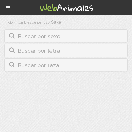
Suka
Inicio
>
Nombres de perros
>
Buscar por sexo
Buscar por letra
Buscar por raza