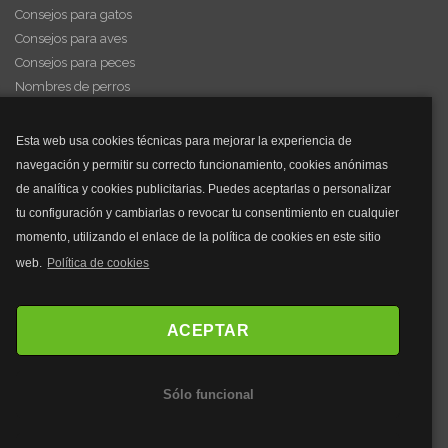
Consejos para gatos
Consejos para aves
Consejos para peces
Nombres de perros
Videos de animales
Esta web usa cookies técnicas para mejorar la experiencia de
navegación y permitir su correcto funcionamiento, cookies anónimas
y mucho más...
de analítica y cookies publicitarias. Puedes aceptarlas o personalizar
tu configuración y cambiarlas o revocar tu consentimiento en cualquier
Mascarillas
momento, utilizando el enlace de la política de cookies en este sitio
Mascarillas FFP2
web.
Política de cookies
Mascarillas FFP3
Bolsos
Bolsos Tous
ACEPTAR
Bolsos Parfois
Bolsos Antirrobo
Sólo funcional
Bolsos Verano
Outlet Bolsos