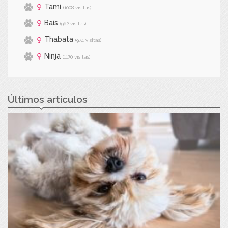
Tami
(1008 visitas)
Bais
(962 visitas)
Thabata
(974 visitas)
Ninja
(1170 visitas)
Últimos artículos