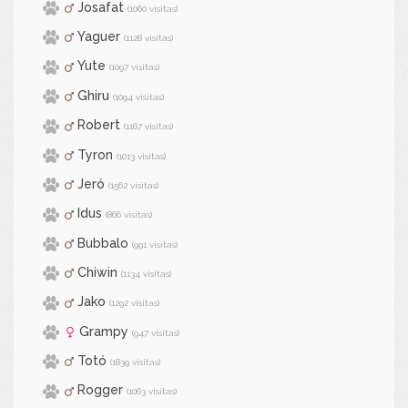
Josafat
(1060 visitas)
Yaguer
(1128 visitas)
Yute
(1097 visitas)
Ghiru
(1094 visitas)
Robert
(1167 visitas)
Tyron
(1013 visitas)
Jeró
(1562 visitas)
Idus
(866 visitas)
Bubbalo
(991 visitas)
Chiwin
(1134 visitas)
Jako
(1292 visitas)
Grampy
(947 visitas)
Totó
(1839 visitas)
Rogger
(1063 visitas)