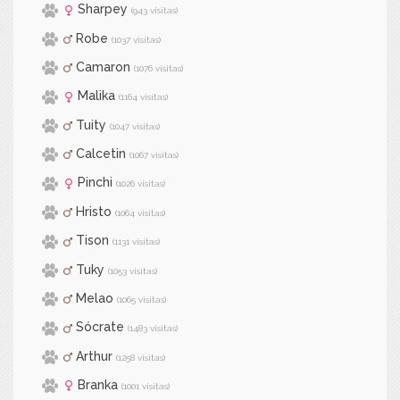
Sharpey
(943 visitas)
Robe
(1037 visitas)
Camaron
(1076 visitas)
Malika
(1164 visitas)
Tuity
(1047 visitas)
Calcetin
(1067 visitas)
Pinchi
(1026 visitas)
Hristo
(1064 visitas)
Tison
(1131 visitas)
Tuky
(1053 visitas)
Melao
(1065 visitas)
Sócrate
(1483 visitas)
Arthur
(1258 visitas)
Branka
(1001 visitas)