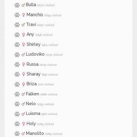
Bulla
(1042 visitas)
Manchis
(1059 visitas)
Travi
(1097 visitas)
Any
(1096 visitas)
Shirley
(964 visitas)
Ludoviko
(1031 visitas)
Russa
(1025 visitas)
Sharay
(890 visitas)
Briza
(1111 visitas)
Falken
(1080 visitas)
Nelo
(1255 visitas)
Luisma
(962 visitas)
Holy
(1169 visitas)
Manolito
(1069 visitas)