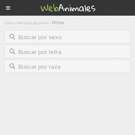
Ninna
Inicio
>
Nombres de perros
>
Buscar por sexo
Buscar por letra
Buscar por raza