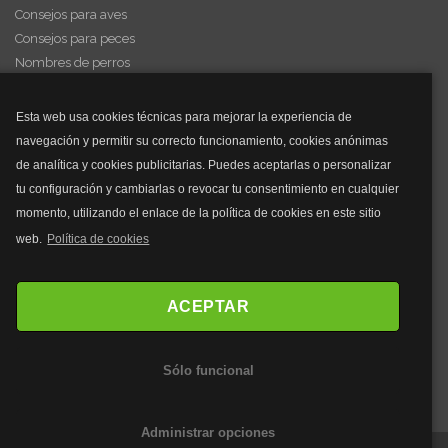
Consejos para aves
Consejos para peces
Nombres de perros
Videos de animales
Esta web usa cookies técnicas para mejorar la experiencia de
navegación y permitir su correcto funcionamiento, cookies anónimas
y mucho más...
de analítica y cookies publicitarias. Puedes aceptarlas o personalizar
tu configuración y cambiarlas o revocar tu consentimiento en cualquier
Mascarillas
momento, utilizando el enlace de la política de cookies en este sitio
Mascarillas FFP2
web.
Política de cookies
Mascarillas FFP3
Bolsos
Bolsos Tous
ACEPTAR
Bolsos Parfois
Bolsos Antirrobo
Sólo funcional
Bolsos Verano
Outlet Bolsos
Administrar opciones