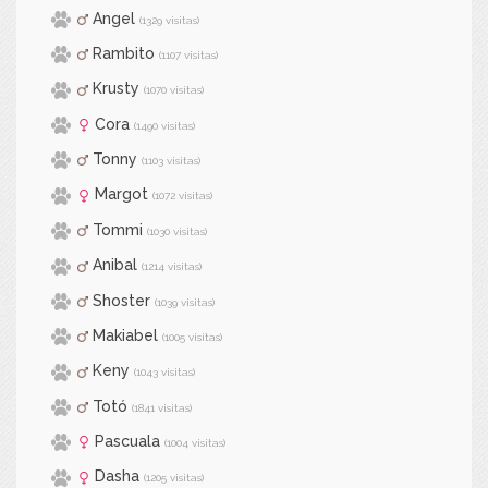
Angel
(1329 visitas)
Rambito
(1107 visitas)
Krusty
(1070 visitas)
Cora
(1490 visitas)
Tonny
(1103 visitas)
Margot
(1072 visitas)
Tommi
(1030 visitas)
Anibal
(1214 visitas)
Shoster
(1039 visitas)
Makiabel
(1005 visitas)
Keny
(1043 visitas)
Totó
(1841 visitas)
Pascuala
(1004 visitas)
Dasha
(1205 visitas)