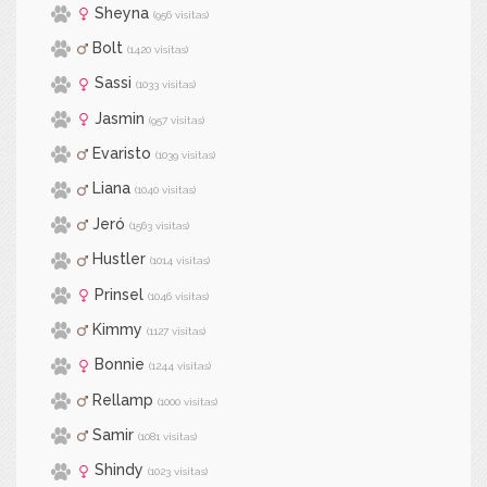
Sheyna
(956 visitas)
Bolt
(1420 visitas)
Sassi
(1033 visitas)
Jasmin
(957 visitas)
Evaristo
(1039 visitas)
Liana
(1040 visitas)
Jeró
(1563 visitas)
Hustler
(1014 visitas)
Prinsel
(1046 visitas)
Kimmy
(1127 visitas)
Bonnie
(1244 visitas)
Rellamp
(1000 visitas)
Samir
(1081 visitas)
Shindy
(1023 visitas)