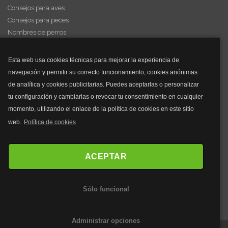
Consejos para aves
Consejos para peces
Nombres de perros
Videos de animales
Esta web usa cookies técnicas para mejorar la experiencia de
navegación y permitir su correcto funcionamiento, cookies anónimas
y mucho más...
de analítica y cookies publicitarias. Puedes aceptarlas o personalizar
tu configuración y cambiarlas o revocar tu consentimiento en cualquier
Mascarillas
momento, utilizando el enlace de la política de cookies en este sitio
Mascarillas FFP2
web.
Política de cookies
Mascarillas FFP3
Bolsos
Bolsos Tous
ACEPTAR
Bolsos Parfois
Bolsos Antirrobo
Sólo funcional
Bolsos Verano
Outlet Bolsos
Administrar opciones