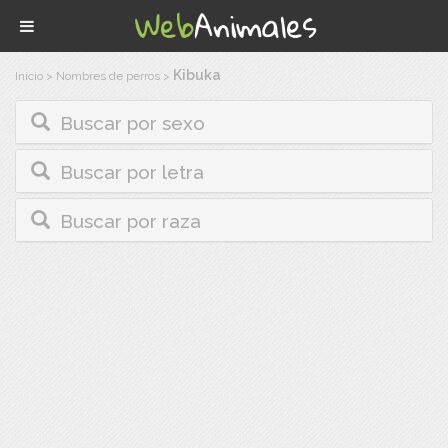
Kibuka
Inicio
>
Nombres de perros
>
Buscar por sexo
Buscar por letra
Buscar por raza