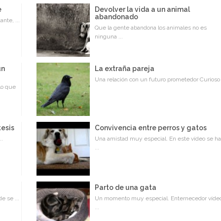
e
Devolver la vida a un animal
abandonado
nte, ...
Que la gente abandona los animales no es
ninguna ...
un
La extraña pareja
Una relación con un futuro prometedor Curioso .
lo que
tesis
Convivencia entre perros y gatos
..
Una amistad muy especial. En este vídeo se h
...
Parto de una gata
e se ...
Un momento muy especial. Enternecedor víde
...