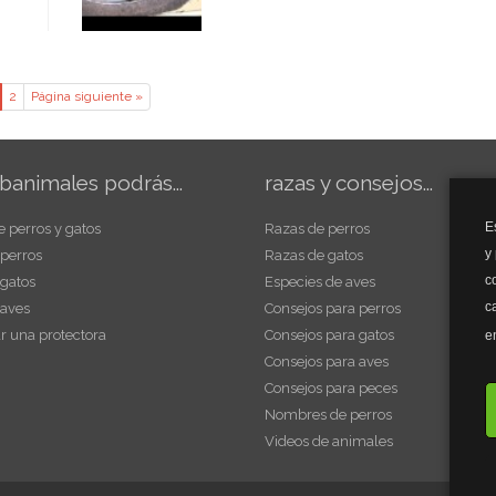
2
Página siguiente »
banimales podrás...
razas y consejos...
E
e perros y gatos
Razas de perros
y
 perros
Razas de gatos
c
 gatos
Especies de aves
c
 aves
Consejos para perros
r una protectora
Consejos para gatos
e
Consejos para aves
Consejos para peces
Nombres de perros
Videos de animales