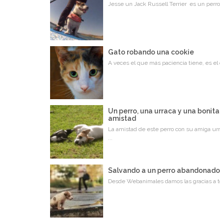
Jesse un Jack Russell Terrier es un perro
Gato robando una cookie
A veces el que más paciencia tiene, es el 
Un perro, una urraca y una bonita
amistad
La amistad de este perro con su amiga urr
...
Salvando a un perro abandonad
Desde Webanimales damos las gracias a to