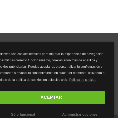
y mucho más...
sta web usa cookies técnicas para mejorar la experiencia de navegación
Mascarillas
 permitir su correcto funcionamiento, cookies anónimas de analítica y
Mascarillas FFP2
ookies publicitarias. Puedes aceptarlas o personalizar tu configuración y
Mascarillas FFP3
ambiarlas o revocar tu consentimiento en cualquier momento, utilizando el
Bolsos
Bolsos Tous
nlace de la política de cookies en este sitio web.
Política de cookies
Bolsos Parfois
Bolsos Antirrobo
ACEPTAR
Bolsos Verano
Outlet Bolsos
Sólo funcional
Administrar opciones