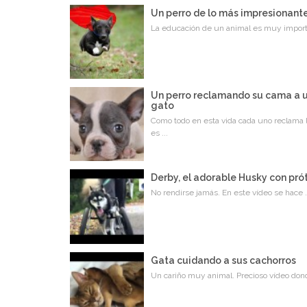
Un perro de lo más impresionant
La educación de un animal es muy importa
Un perro reclamando su cama a 
gato
Como todo en esta vida cada uno reclama 
es ...
Derby, el adorable Husky con pró
No rendirse jamás. En este vídeo se hace .
Gata cuidando a sus cachorros
Un cariño muy animal. Precioso vídeo dond