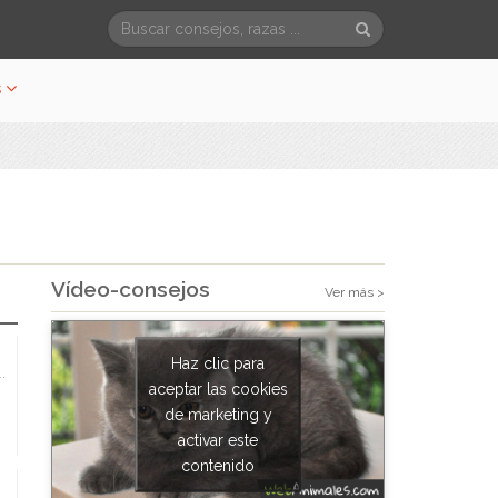
s
Vídeo-consejos
Ver más >
Haz clic para
..
aceptar las cookies
de marketing y
activar este
contenido