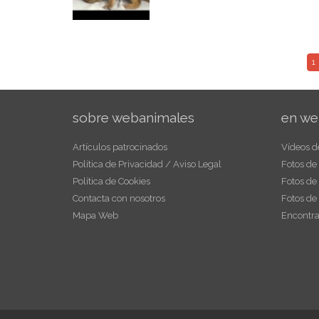
1
sobre webanimales
en we
Artículos patrocinados
Vídeos d
Política de Privacidad / Aviso Legal
Fotos de
Política de Cookies
Fotos de
Contacta con nosotros
Fotos de
Mapa Web
Encontra