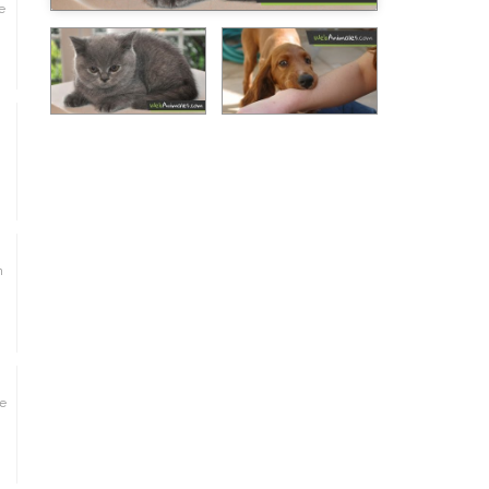
e
.
n
te