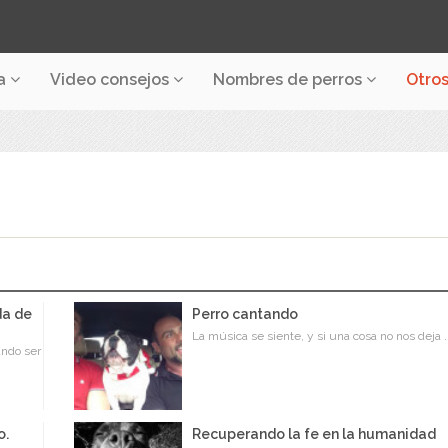
a
Video consejos
Nombres de perros
Otro
da de
Perro cantando
La música se siente, y si una cosa no nos deja .
ando ser
o.
Recuperando la fe en la humanidad