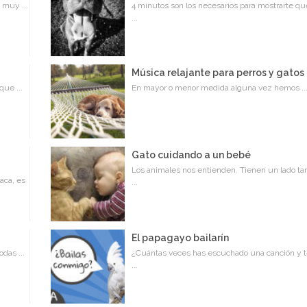
 muy ...
4 minutos son los necesarios para mostrarte qu
...
Música relajante para perros y gatos
que ...
En mayor o menor medida alguna vez hemos ..
Gato cuidando a un bebé
Los animales nos entienden. Tienen un lado ta
aca, es
...
o
El papagayo bailarín
das ...
¿Cuántas veces has escuchado una canción y 
...