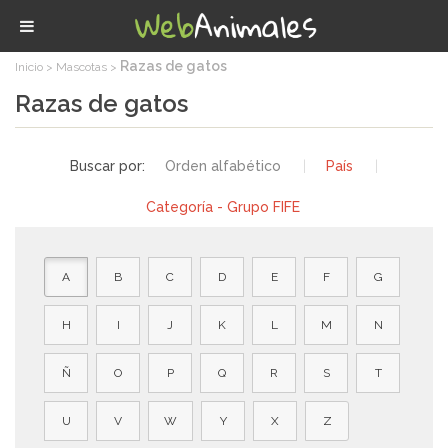
Razas de gatos
Inicio
Mascotas
Razas de gatos
Buscar por:
Orden alfabético
|
País
|
Categoría - Grupo FIFE
A
B
C
D
E
F
G
H
I
J
K
L
M
N
Ñ
O
P
Q
R
S
T
U
V
W
Y
X
Z