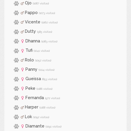
Ojo
(1087 visitas)
Pappo
(1073 visitas)
Vicente
(1062 visitas)
Dutty
(985 visitas)
Dhanna
(1083 visitas)
Tufi
(1041 visitas)
Rolo
(1052 visitas)
Panny
(1114 visitas)
Gueissa
(853 visitas)
Peke
(1186 visitas)
Fernanda
(972 visitas)
Harper
(1168 visitas)
Lok
(1092 visitas)
Diamante
(1091 visitas)