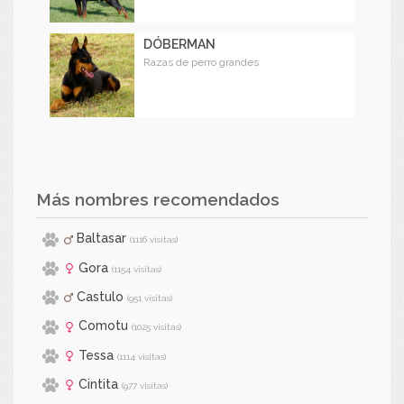
DÓBERMAN
Razas de perro grandes
Más nombres recomendados
Baltasar
(1116 visitas)
Gora
(1154 visitas)
Castulo
(951 visitas)
Comotu
(1025 visitas)
Tessa
(1114 visitas)
Cintita
(977 visitas)