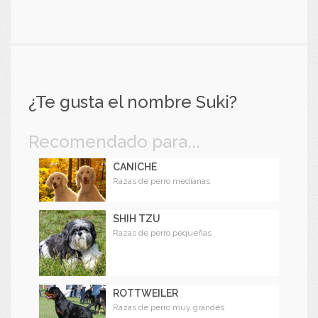
¿Te gusta el nombre Suki?
Recomendado para...
CANICHE
Razas de perro medianas
SHIH TZU
Razas de perro pequeñas
ROTTWEILER
Razas de perro muy grandes