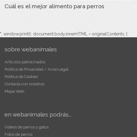
Cuál es el mejor alimento para perros
"; window.print(); document.body.innerHTML = originalContents; }
sobre webanimales
Artículos patrocinados
Política de Privacidad / Aviso Legal
Política de Cookies
Contacta con nosotros
Mapa Web
en webanimales podrás...
Vídeos de perros y gatos
Fotos de perros