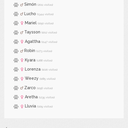
Simón
(2011 visitas)
Lucho
(1344 visitas)
Mariel
(1050 visitas)
Taysson
(1012 visitas)
Agattha
(1147 visitas)
Robin
(1273 visitas)
Kyara
(1268 visitas)
Lorenza
(1020 visitas)
Weezy
(1085 visitas)
Zarco
(1056 visitas)
Aretha
(1235 visitas)
Lluvia
(1109 visitas)