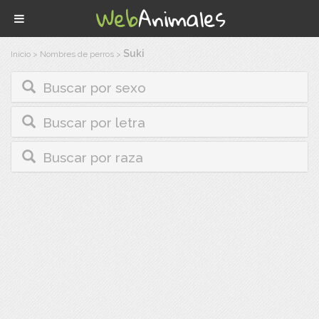
Suki
Inicio
>
Nombres de perros
>
Buscar por sexo
Buscar por letra
Buscar por raza