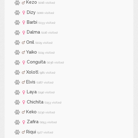
Kezo
(1016 visitas)
Dizy
(1000 visitas)
Barbi
(1133 visitas)
Dalma
(1116 visitas)
Onil
(1029 visitas)
Yaiko
(1119 visitas)
Conguita
(1036 visitas)
Xolotl
(981 visitas)
Elvis
(1187 visitas)
Laya
(1190 visitas)
Chichita
(1153 visitas)
Keko
(1230 visitas)
Zafira
(1053 visitas)
Riqui
(927 visitas)