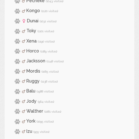
Pecheke
(1043 visitas)
Kongo
(1120 visitas)
Dunai
(1031 visitas)
Toky
(1101 visitas)
Xena
(1190 visitas)
Horco
(1189 visitas)
Jacksson
(1148 visitas)
Mordis
(1065 visitas)
Ruggy
(1138 visitas)
Balu
(1988 visitas)
Jody
(964 visitas)
Walther
(1081 visitas)
York
(1095 visitas)
Izu
(955 visitas)