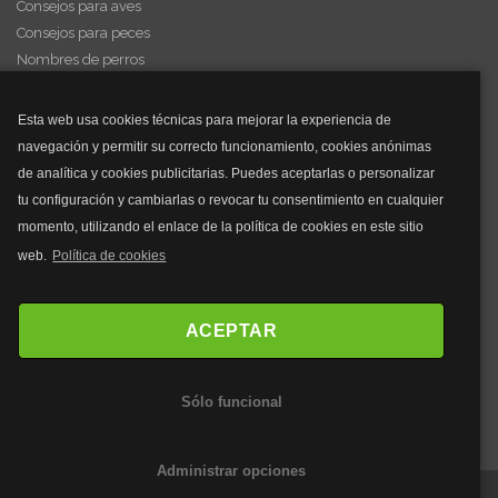
Consejos para aves
Consejos para peces
Nombres de perros
Videos de animales
Esta web usa cookies técnicas para mejorar la experiencia de
navegación y permitir su correcto funcionamiento, cookies anónimas
y mucho más...
de analítica y cookies publicitarias. Puedes aceptarlas o personalizar
tu configuración y cambiarlas o revocar tu consentimiento en cualquier
Mascarillas
momento, utilizando el enlace de la política de cookies en este sitio
Mascarillas FFP2
web.
Política de cookies
Mascarillas FFP3
Bolsos
Bolsos Tous
ACEPTAR
Bolsos Parfois
Bolsos Antirrobo
Sólo funcional
Bolsos Verano
Outlet Bolsos
Administrar opciones