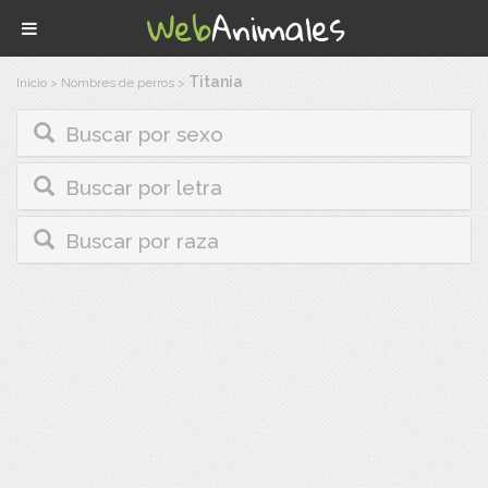
Titania
Inicio
>
Nombres de perros
>
Buscar por sexo
Buscar por letra
Buscar por raza